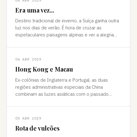
06 ABR 2019
Era uma vez...
Destino tradicional de inverno, a Suíça ganha outra
luz nos dias de verão. É hora de cruzar as
espetaculares paisagens alpinas e ver a alegria
das cidades, os campos verdes e os im
06 ABR 2019
Hong Kong e Macau
Ex-colônias de Inglaterra e Portugal, as duas
regiões administrativas especiais da China
combinam as luzes asiáticas com o passado
europeu Da janela vê-se a sombra do avião contor
05 ABR 2019
Rota de vulcões