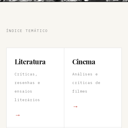
ÍNDICE TEMÁTICO
Literatura
Cinema
Críticas,
Análises e
resenhas e
críticas de
ensaios
filmes
literários
→
→