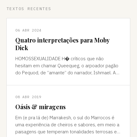
TEXTOS RECENTES
06 ABR 2024
Quatro interpretações para Moby
Dick
HOMOSSEXUALIDADE H� críticos que não
hesitam em chamar Queequeg, o arpoador pagão
do Pequod, de “amante” do narrador, Ishmael. A
interpretação pode ser contestada, mas é
compreens
08 ABR 2019
Oásis & miragens
Em (e pra lá de) Marrakesh, o sul do Marrocos é
uma experiência de cheiros e sabores, em meio a
paisagens que temperam tonalidades terrosas e