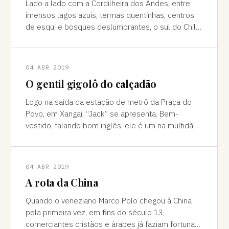
Lado a lado com a Cordilheira dos Andes, entre
imensos lagos azuis, termas quentinhas, centros
de esqui e bosques deslumbrantes, o sul do Chile
é pura força da natureza "Ao pé do
04 ABR 2019
O gentil gigolô do calçadão
Logo na saída da estação de metrô da Praça do
Povo, em Xangai, “Jack” se apresenta. Bem-
vestido, falando bom inglês, ele é um na multidão
de pessoas que abordam turistas na agitada
04 ABR 2019
A rota da China
Quando o veneziano Marco Polo chegou à China
pela primeira vez, em ﬁns do século 13,
comerciantes cristãos e árabes já faziam fortuna