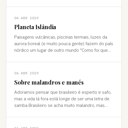
cores vivas, fertilidade e deserto) P
06 ABR 2019
Planeta Islândia
Paisagens vulcânicas, piscinas termais, luzes da
aurora boreal (e muito pouca gente) fazem do país
nórdico um lugar de outro mundo "Como foi que
você teve essa ideia de ir para a…
06 ABR 2019
Sobre malandros e manés
Adoramos pensar que brasileiro é esperto e safo,
mas a vida lá fora está longe de ser uma letra de
samba Brasileiro se acha muito malandro, mas
viajar mostra às vezes que a vida l