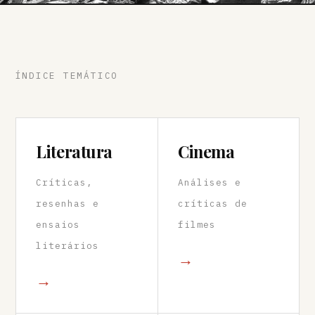
ÍNDICE TEMÁTICO
Literatura
Cinema
Críticas,
Análises e
resenhas e
críticas de
ensaios
filmes
literários
→
→