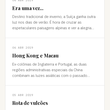
06 ABR 2019
Era uma vez...
Destino tradicional de inverno, a Suíça ganha outra
luz nos dias de verão. É hora de cruzar as
espetaculares paisagens alpinas e ver a alegria
das cidades, os campos verdes e os im
06 ABR 2019
Hong Kong e Macau
Ex-colônias de Inglaterra e Portugal, as duas
regiões administrativas especiais da China
combinam as luzes asiáticas com o passado
europeu Da janela vê-se a sombra do avião contor
05 ABR 2019
Rota de vulcões