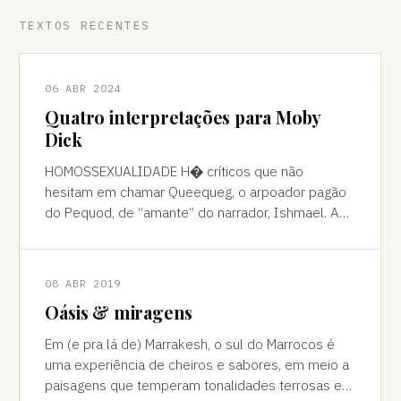
TEXTOS RECENTES
06 ABR 2024
Quatro interpretações para Moby
Dick
HOMOSSEXUALIDADE H� críticos que não
hesitam em chamar Queequeg, o arpoador pagão
do Pequod, de “amante” do narrador, Ishmael. A
interpretação pode ser contestada, mas é
compreens
08 ABR 2019
Oásis & miragens
Em (e pra lá de) Marrakesh, o sul do Marrocos é
uma experiência de cheiros e sabores, em meio a
paisagens que temperam tonalidades terrosas e