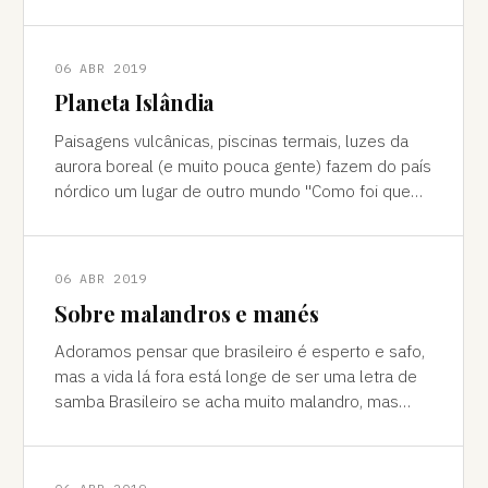
cores vivas, fertilidade e deserto) P
06 ABR 2019
Planeta Islândia
Paisagens vulcânicas, piscinas termais, luzes da
aurora boreal (e muito pouca gente) fazem do país
nórdico um lugar de outro mundo "Como foi que
você teve essa ideia de ir para a…
06 ABR 2019
Sobre malandros e manés
Adoramos pensar que brasileiro é esperto e safo,
mas a vida lá fora está longe de ser uma letra de
samba Brasileiro se acha muito malandro, mas
viajar mostra às vezes que a vida l