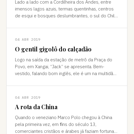
Lado a lado com a Cordilheira dos Andes, entre
imensos lagos azuis, termas quentinhas, centros
de esqui e bosques deslumbrantes, o sul do Chile
é pura força da natureza "Ao pé do
04 ABR 2019
O gentil gigolô do calçadão
Logo na saída da estação de metrô da Praça do
Povo, em Xangai, “Jack” se apresenta. Bem-
vestido, falando bom inglês, ele é um na multidão
de pessoas que abordam turistas na agitada
04 ABR 2019
A rota da China
Quando o veneziano Marco Polo chegou à China
pela primeira vez, em ﬁns do século 13,
comerciantes cristãos e árabes já faziam fortuna