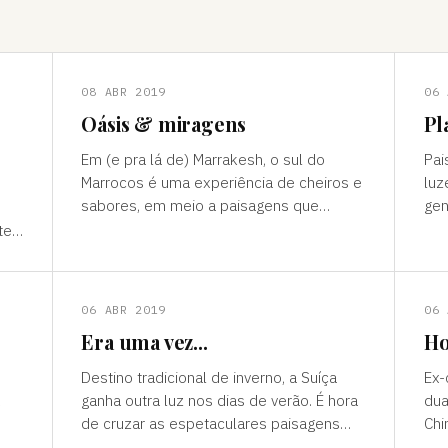
08 ABR 2019
06 
Oásis & miragens
Pl
Em (e pra lá de) Marrakesh, o sul do
Pai
Marrocos é uma experiência de cheiros e
luz
sabores, em meio a paisagens que
gen
temperam tonalidades terrosas e cores
outro mun
te”
vivas, fertilidade e deserto) P
ess
ns
06 ABR 2019
06 
Era uma vez...
Ho
Destino tradicional de inverno, a Suíça
Ex-
ganha outra luz nos dias de verão. É hora
dua
de cruzar as espetaculares paisagens
Chi
s
alpinas e ver a alegria das cidades, os
passad