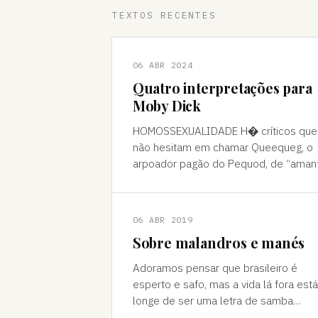
TEXTOS RECENTES
06 ABR 2024
Quatro interpretações para
Moby Dick
HOMOSSEXUALIDADE H� críticos que
não hesitam em chamar Queequeg, o
arpoador pagão do Pequod, de “aman
do narrador, Ishmael. A interpretação
pode ser contestada, mas é compree
06 ABR 2019
Sobre malandros e manés
Adoramos pensar que brasileiro é
esperto e safo, mas a vida lá fora está
longe de ser uma letra de samba
Brasileiro se acha muito malandro, ma