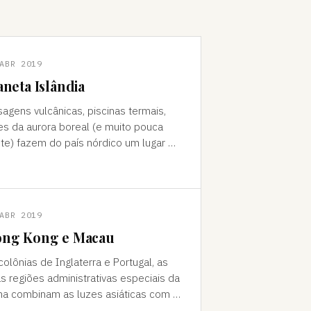
ABR 2019
aneta Islândia
sagens vulcânicas, piscinas termais,
es da aurora boreal (e muito pouca
te) fazem do país nórdico um lugar de
do "Como foi que você teve
a ideia de ir para a…
ABR 2019
ng Kong e Macau
colônias de Inglaterra e Portugal, as
s regiões administrativas especiais da
na combinam as luzes asiáticas com o
o europeu Da janela vê-se a