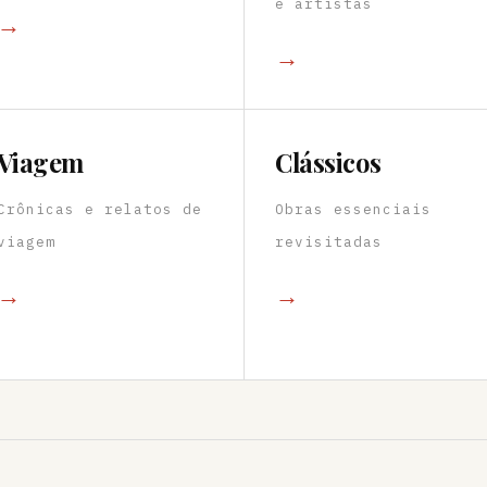
e artistas
→
→
Viagem
Clássicos
Crônicas e relatos de
Obras essenciais
viagem
revisitadas
→
→