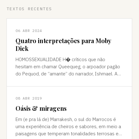
TEXTOS RECENTES
06 ABR 2024
Quatro interpretações para Moby
Dick
HOMOSSEXUALIDADE H� críticos que não
hesitam em chamar Queequeg, o arpoador pagão
do Pequod, de “amante” do narrador, Ishmael. A
interpretação pode ser contestada, mas é
compreens
08 ABR 2019
Oásis & miragens
Em (e pra lá de) Marrakesh, o sul do Marrocos é
uma experiência de cheiros e sabores, em meio a
paisagens que temperam tonalidades terrosas e