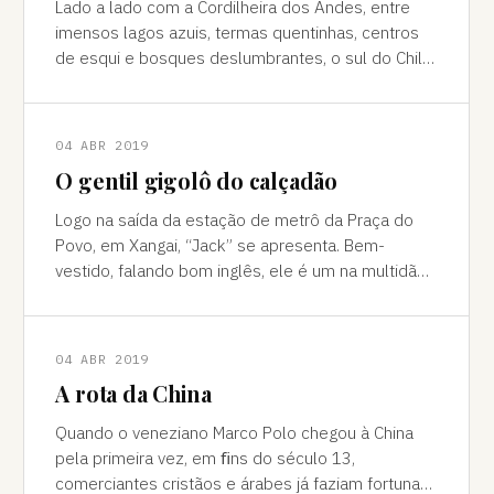
Lado a lado com a Cordilheira dos Andes, entre
imensos lagos azuis, termas quentinhas, centros
de esqui e bosques deslumbrantes, o sul do Chile
é pura força da natureza "Ao pé do
04 ABR 2019
O gentil gigolô do calçadão
Logo na saída da estação de metrô da Praça do
Povo, em Xangai, “Jack” se apresenta. Bem-
vestido, falando bom inglês, ele é um na multidão
de pessoas que abordam turistas na agitada
04 ABR 2019
A rota da China
Quando o veneziano Marco Polo chegou à China
pela primeira vez, em ﬁns do século 13,
comerciantes cristãos e árabes já faziam fortuna