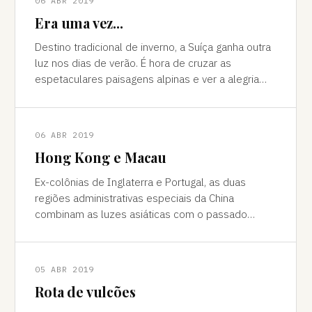
06 ABR 2019
Era uma vez...
Destino tradicional de inverno, a Suíça ganha outra
luz nos dias de verão. É hora de cruzar as
espetaculares paisagens alpinas e ver a alegria
das cidades, os campos verdes e os im
06 ABR 2019
Hong Kong e Macau
Ex-colônias de Inglaterra e Portugal, as duas
regiões administrativas especiais da China
combinam as luzes asiáticas com o passado
europeu Da janela vê-se a sombra do avião contor
05 ABR 2019
Rota de vulcões