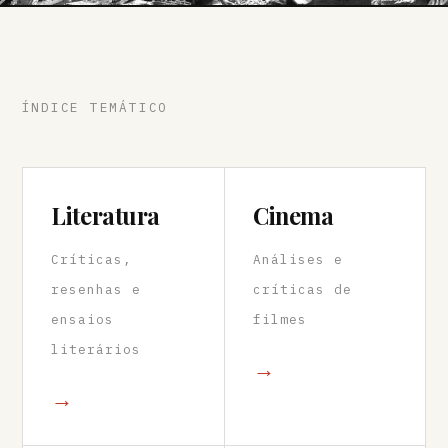
ÍNDICE TEMÁTICO
Literatura
Cinema
Críticas,
Análises e
resenhas e
críticas de
ensaios
filmes
literários
→
→