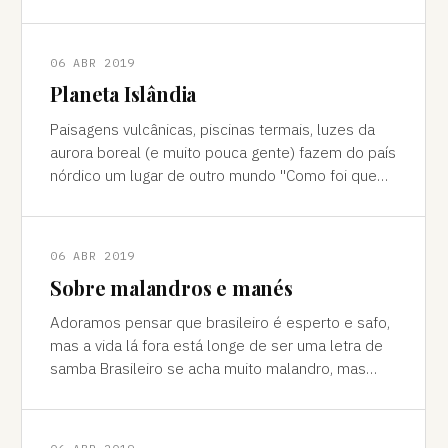
cores vivas, fertilidade e deserto) P
06 ABR 2019
Planeta Islândia
Paisagens vulcânicas, piscinas termais, luzes da
aurora boreal (e muito pouca gente) fazem do país
nórdico um lugar de outro mundo "Como foi que
você teve essa ideia de ir para a…
06 ABR 2019
Sobre malandros e manés
Adoramos pensar que brasileiro é esperto e safo,
mas a vida lá fora está longe de ser uma letra de
samba Brasileiro se acha muito malandro, mas
viajar mostra às vezes que a vida l