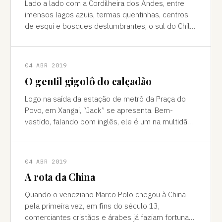
Lado a lado com a Cordilheira dos Andes, entre
imensos lagos azuis, termas quentinhas, centros
de esqui e bosques deslumbrantes, o sul do Chile
é pura força da natureza "Ao pé do
04 ABR 2019
O gentil gigolô do calçadão
Logo na saída da estação de metrô da Praça do
Povo, em Xangai, “Jack” se apresenta. Bem-
vestido, falando bom inglês, ele é um na multidão
de pessoas que abordam turistas na agitada
04 ABR 2019
A rota da China
Quando o veneziano Marco Polo chegou à China
pela primeira vez, em ﬁns do século 13,
comerciantes cristãos e árabes já faziam fortuna