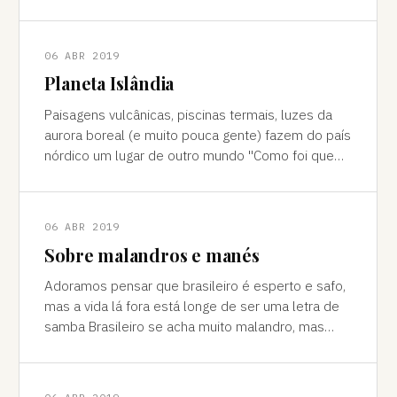
cores vivas, fertilidade e deserto) P
06 ABR 2019
Planeta Islândia
Paisagens vulcânicas, piscinas termais, luzes da
aurora boreal (e muito pouca gente) fazem do país
nórdico um lugar de outro mundo "Como foi que
você teve essa ideia de ir para a…
06 ABR 2019
Sobre malandros e manés
Adoramos pensar que brasileiro é esperto e safo,
mas a vida lá fora está longe de ser uma letra de
samba Brasileiro se acha muito malandro, mas
viajar mostra às vezes que a vida l