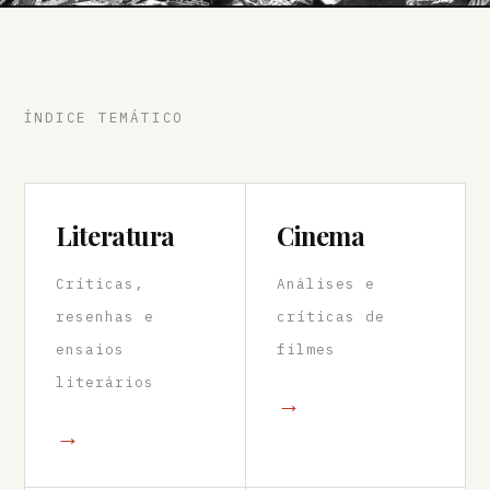
ÍNDICE TEMÁTICO
Literatura
Cinema
Críticas,
Análises e
resenhas e
críticas de
ensaios
filmes
literários
→
→