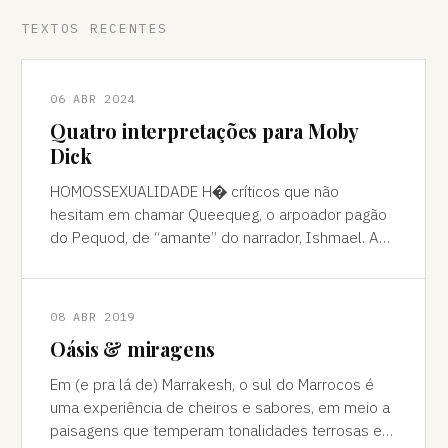
TEXTOS RECENTES
06 ABR 2024
Quatro interpretações para Moby
Dick
HOMOSSEXUALIDADE H� críticos que não
hesitam em chamar Queequeg, o arpoador pagão
do Pequod, de “amante” do narrador, Ishmael. A
interpretação pode ser contestada, mas é
compreens
08 ABR 2019
Oásis & miragens
Em (e pra lá de) Marrakesh, o sul do Marrocos é
uma experiência de cheiros e sabores, em meio a
paisagens que temperam tonalidades terrosas e