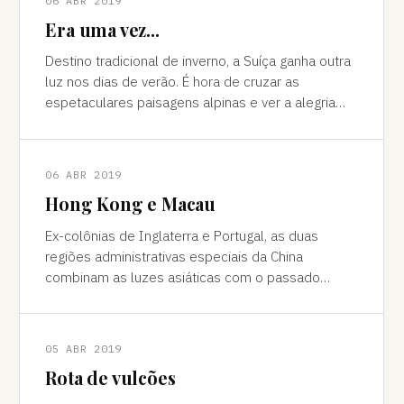
06 ABR 2019
Era uma vez...
Destino tradicional de inverno, a Suíça ganha outra
luz nos dias de verão. É hora de cruzar as
espetaculares paisagens alpinas e ver a alegria
das cidades, os campos verdes e os im
06 ABR 2019
Hong Kong e Macau
Ex-colônias de Inglaterra e Portugal, as duas
regiões administrativas especiais da China
combinam as luzes asiáticas com o passado
europeu Da janela vê-se a sombra do avião contor
05 ABR 2019
Rota de vulcões