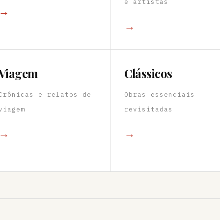
e artistas
→
→
Viagem
Clássicos
Crônicas e relatos de
Obras essenciais
viagem
revisitadas
→
→