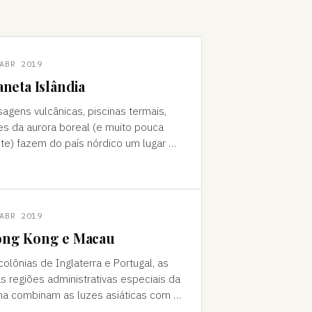
ABR 2019
aneta Islândia
sagens vulcânicas, piscinas termais,
es da aurora boreal (e muito pouca
te) fazem do país nórdico um lugar de
do "Como foi que você teve
a ideia de ir para a…
ABR 2019
ng Kong e Macau
colônias de Inglaterra e Portugal, as
s regiões administrativas especiais da
na combinam as luzes asiáticas com o
o europeu Da janela vê-se a