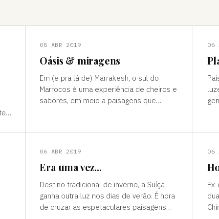
08 ABR 2019
06 
Oásis & miragens
Pl
Em (e pra lá de) Marrakesh, o sul do
Pai
Marrocos é uma experiência de cheiros e
luz
sabores, em meio a paisagens que
gen
temperam tonalidades terrosas e cores
outro mun
te”
vivas, fertilidade e deserto) P
ess
ns
06 ABR 2019
06 
Era uma vez...
Ho
Destino tradicional de inverno, a Suíça
Ex-
ganha outra luz nos dias de verão. É hora
dua
de cruzar as espetaculares paisagens
Chi
s
alpinas e ver a alegria das cidades, os
passad