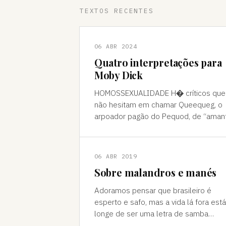
TEXTOS RECENTES
06 ABR 2024
Quatro interpretações para
Moby Dick
HOMOSSEXUALIDADE H� críticos que
não hesitam em chamar Queequeg, o
arpoador pagão do Pequod, de “aman
do narrador, Ishmael. A interpretação
pode ser contestada, mas é compree
06 ABR 2019
Sobre malandros e manés
Adoramos pensar que brasileiro é
esperto e safo, mas a vida lá fora está
longe de ser uma letra de samba
Brasileiro se acha muito malandro, ma