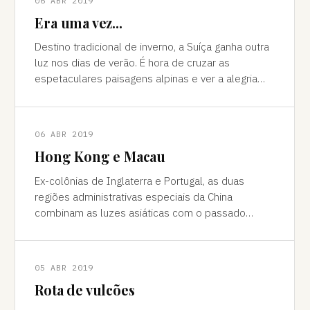
06 ABR 2019
Era uma vez...
Destino tradicional de inverno, a Suíça ganha outra
luz nos dias de verão. É hora de cruzar as
espetaculares paisagens alpinas e ver a alegria
das cidades, os campos verdes e os im
06 ABR 2019
Hong Kong e Macau
Ex-colônias de Inglaterra e Portugal, as duas
regiões administrativas especiais da China
combinam as luzes asiáticas com o passado
europeu Da janela vê-se a sombra do avião contor
05 ABR 2019
Rota de vulcões