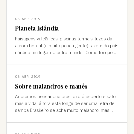
cores vivas, fertilidade e deserto) P
06 ABR 2019
Planeta Islândia
Paisagens vulcânicas, piscinas termais, luzes da
aurora boreal (e muito pouca gente) fazem do país
nórdico um lugar de outro mundo "Como foi que
você teve essa ideia de ir para a…
06 ABR 2019
Sobre malandros e manés
Adoramos pensar que brasileiro é esperto e safo,
mas a vida lá fora está longe de ser uma letra de
samba Brasileiro se acha muito malandro, mas
viajar mostra às vezes que a vida l