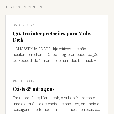
TEXTOS RECENTES
06 ABR 2024
Quatro interpretações para Moby
Dick
HOMOSSEXUALIDADE H� críticos que não
hesitam em chamar Queequeg, o arpoador pagão
do Pequod, de “amante” do narrador, Ishmael. A
interpretação pode ser contestada, mas é
compreens
08 ABR 2019
Oásis & miragens
Em (e pra lá de) Marrakesh, o sul do Marrocos é
uma experiência de cheiros e sabores, em meio a
paisagens que temperam tonalidades terrosas e