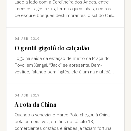
Lado a lado com a Cordilheira dos Andes, entre
imensos lagos azuis, termas quentinhas, centros
de esqui e bosques deslumbrantes, o sul do Chile
é pura força da natureza "Ao pé do
04 ABR 2019
O gentil gigolô do calçadão
Logo na saída da estação de metrô da Praça do
Povo, em Xangai, “Jack” se apresenta. Bem-
vestido, falando bom inglês, ele é um na multidão
de pessoas que abordam turistas na agitada
04 ABR 2019
A rota da China
Quando o veneziano Marco Polo chegou à China
pela primeira vez, em ﬁns do século 13,
comerciantes cristãos e árabes já faziam fortuna