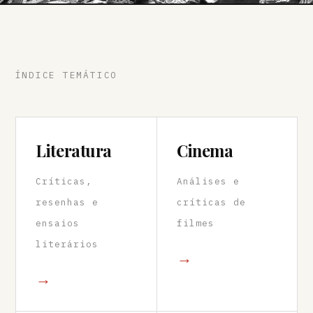
ÍNDICE TEMÁTICO
Literatura
Cinema
Críticas,
Análises e
resenhas e
críticas de
ensaios
filmes
literários
→
→