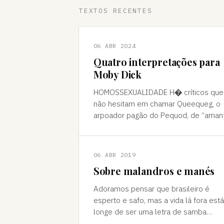
TEXTOS RECENTES
06 ABR 2024
Quatro interpretações para
Moby Dick
HOMOSSEXUALIDADE H� críticos que
não hesitam em chamar Queequeg, o
arpoador pagão do Pequod, de “aman
do narrador, Ishmael. A interpretação
pode ser contestada, mas é compree
06 ABR 2019
Sobre malandros e manés
Adoramos pensar que brasileiro é
esperto e safo, mas a vida lá fora está
longe de ser uma letra de samba
Brasileiro se acha muito malandro, ma