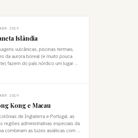
ABR 2019
aneta Islândia
sagens vulcânicas, piscinas termais,
es da aurora boreal (e muito pouca
te) fazem do país nórdico um lugar de
do "Como foi que você teve
a ideia de ir para a…
ABR 2019
ng Kong e Macau
colônias de Inglaterra e Portugal, as
s regiões administrativas especiais da
na combinam as luzes asiáticas com o
o europeu Da janela vê-se a