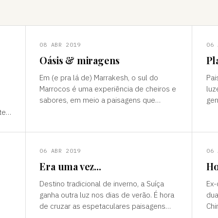
08 ABR 2019
06 
Oásis & miragens
Pl
Em (e pra lá de) Marrakesh, o sul do
Pai
Marrocos é uma experiência de cheiros e
luz
sabores, em meio a paisagens que
gen
temperam tonalidades terrosas e cores
outro mun
te”
vivas, fertilidade e deserto) P
ess
ns
06 ABR 2019
06 
Era uma vez...
Ho
Destino tradicional de inverno, a Suíça
Ex-
ganha outra luz nos dias de verão. É hora
dua
de cruzar as espetaculares paisagens
Chi
s
alpinas e ver a alegria das cidades, os
passad