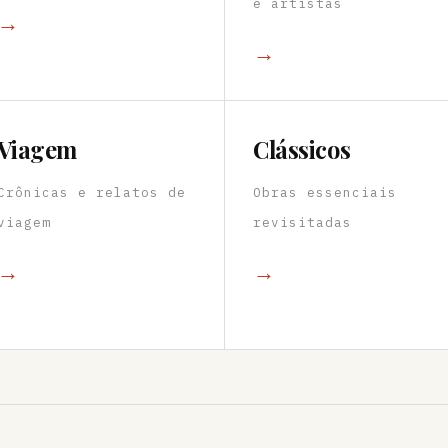
e artistas
→
→
Viagem
Clássicos
Crônicas e relatos de
Obras essenciais
viagem
revisitadas
→
→