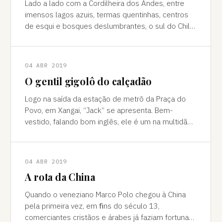
Lado a lado com a Cordilheira dos Andes, entre
imensos lagos azuis, termas quentinhas, centros
de esqui e bosques deslumbrantes, o sul do Chile
é pura força da natureza "Ao pé do
04 ABR 2019
O gentil gigolô do calçadão
Logo na saída da estação de metrô da Praça do
Povo, em Xangai, “Jack” se apresenta. Bem-
vestido, falando bom inglês, ele é um na multidão
de pessoas que abordam turistas na agitada
04 ABR 2019
A rota da China
Quando o veneziano Marco Polo chegou à China
pela primeira vez, em ﬁns do século 13,
comerciantes cristãos e árabes já faziam fortuna