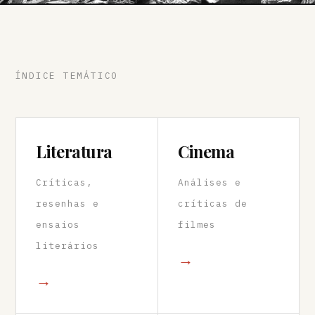
ÍNDICE TEMÁTICO
Literatura
Cinema
Críticas,
Análises e
resenhas e
críticas de
ensaios
filmes
literários
→
→