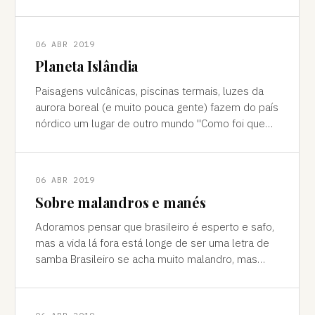
cores vivas, fertilidade e deserto) P
06 ABR 2019
Planeta Islândia
Paisagens vulcânicas, piscinas termais, luzes da
aurora boreal (e muito pouca gente) fazem do país
nórdico um lugar de outro mundo "Como foi que
você teve essa ideia de ir para a…
06 ABR 2019
Sobre malandros e manés
Adoramos pensar que brasileiro é esperto e safo,
mas a vida lá fora está longe de ser uma letra de
samba Brasileiro se acha muito malandro, mas
viajar mostra às vezes que a vida l