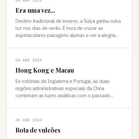
06 ABR 2019
Era uma vez...
Destino tradicional de inverno, a Suíça ganha outra
luz nos dias de verão. É hora de cruzar as
espetaculares paisagens alpinas e ver a alegria
das cidades, os campos verdes e os im
06 ABR 2019
Hong Kong e Macau
Ex-colônias de Inglaterra e Portugal, as duas
regiões administrativas especiais da China
combinam as luzes asiáticas com o passado
europeu Da janela vê-se a sombra do avião contor
05 ABR 2019
Rota de vulcões