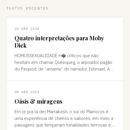
TEXTOS RECENTES
06 ABR 2024
Quatro interpretações para Moby
Dick
HOMOSSEXUALIDADE H� críticos que não
hesitam em chamar Queequeg, o arpoador pagão
do Pequod, de “amante” do narrador, Ishmael. A
interpretação pode ser contestada, mas é
compreens
08 ABR 2019
Oásis & miragens
Em (e pra lá de) Marrakesh, o sul do Marrocos é
uma experiência de cheiros e sabores, em meio a
paisagens que temperam tonalidades terrosas e