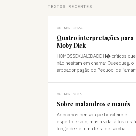
TEXTOS RECENTES
06 ABR 2024
Quatro interpretações para
Moby Dick
HOMOSSEXUALIDADE H� críticos que
não hesitam em chamar Queequeg, o
arpoador pagão do Pequod, de “aman
do narrador, Ishmael. A interpretação
pode ser contestada, mas é compree
06 ABR 2019
Sobre malandros e manés
Adoramos pensar que brasileiro é
esperto e safo, mas a vida lá fora está
longe de ser uma letra de samba
Brasileiro se acha muito malandro, ma