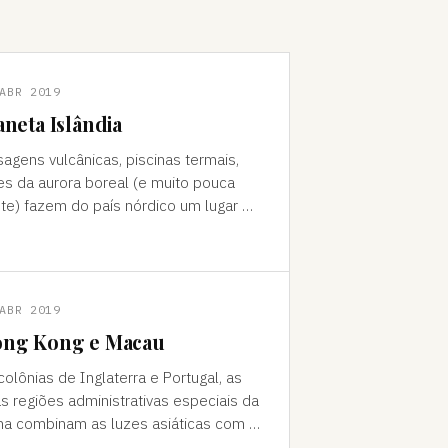
ABR 2019
aneta Islândia
sagens vulcânicas, piscinas termais,
es da aurora boreal (e muito pouca
te) fazem do país nórdico um lugar de
do "Como foi que você teve
a ideia de ir para a…
ABR 2019
ng Kong e Macau
colônias de Inglaterra e Portugal, as
s regiões administrativas especiais da
na combinam as luzes asiáticas com o
o europeu Da janela vê-se a