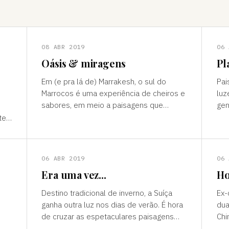
08 ABR 2019
06 
Oásis & miragens
Pl
Em (e pra lá de) Marrakesh, o sul do
Pai
Marrocos é uma experiência de cheiros e
luz
sabores, em meio a paisagens que
gen
temperam tonalidades terrosas e cores
outro mun
te”
vivas, fertilidade e deserto) P
ess
ns
06 ABR 2019
06 
Era uma vez...
Ho
Destino tradicional de inverno, a Suíça
Ex-
ganha outra luz nos dias de verão. É hora
dua
de cruzar as espetaculares paisagens
Chi
s
alpinas e ver a alegria das cidades, os
passad