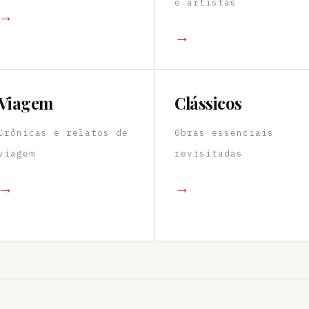
e artistas
→
→
Viagem
Clássicos
Crônicas e relatos de
Obras essenciais
viagem
revisitadas
→
→