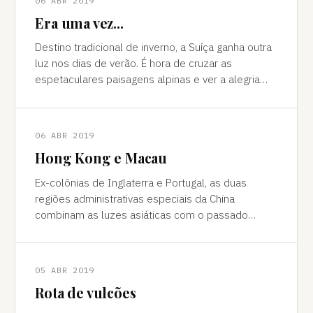
06 ABR 2019
Era uma vez...
Destino tradicional de inverno, a Suíça ganha outra
luz nos dias de verão. É hora de cruzar as
espetaculares paisagens alpinas e ver a alegria
das cidades, os campos verdes e os im
06 ABR 2019
Hong Kong e Macau
Ex-colônias de Inglaterra e Portugal, as duas
regiões administrativas especiais da China
combinam as luzes asiáticas com o passado
europeu Da janela vê-se a sombra do avião contor
05 ABR 2019
Rota de vulcões