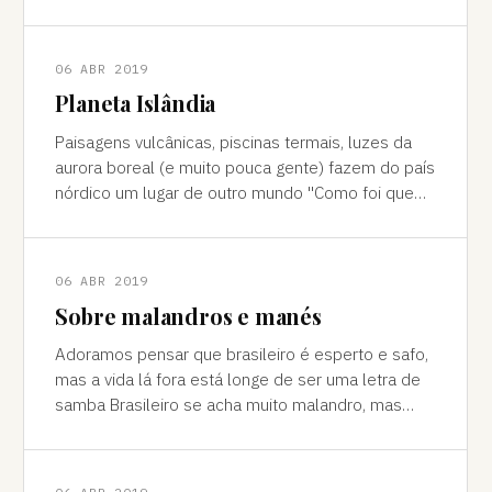
cores vivas, fertilidade e deserto) P
06 ABR 2019
Planeta Islândia
Paisagens vulcânicas, piscinas termais, luzes da
aurora boreal (e muito pouca gente) fazem do país
nórdico um lugar de outro mundo "Como foi que
você teve essa ideia de ir para a…
06 ABR 2019
Sobre malandros e manés
Adoramos pensar que brasileiro é esperto e safo,
mas a vida lá fora está longe de ser uma letra de
samba Brasileiro se acha muito malandro, mas
viajar mostra às vezes que a vida l