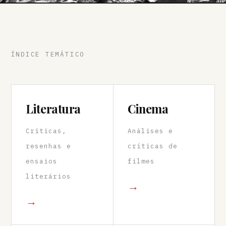
ÍNDICE TEMÁTICO
Literatura
Cinema
Críticas,
Análises e
resenhas e
críticas de
ensaios
filmes
literários
→
→