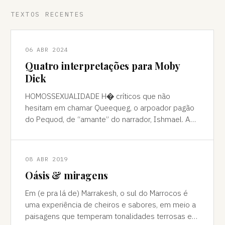
TEXTOS RECENTES
06 ABR 2024
Quatro interpretações para Moby
Dick
HOMOSSEXUALIDADE H� críticos que não
hesitam em chamar Queequeg, o arpoador pagão
do Pequod, de “amante” do narrador, Ishmael. A
interpretação pode ser contestada, mas é
compreens
08 ABR 2019
Oásis & miragens
Em (e pra lá de) Marrakesh, o sul do Marrocos é
uma experiência de cheiros e sabores, em meio a
paisagens que temperam tonalidades terrosas e