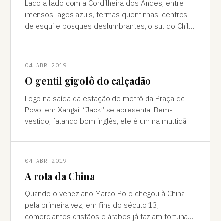
Lado a lado com a Cordilheira dos Andes, entre
imensos lagos azuis, termas quentinhas, centros
de esqui e bosques deslumbrantes, o sul do Chile
é pura força da natureza "Ao pé do
04 ABR 2019
O gentil gigolô do calçadão
Logo na saída da estação de metrô da Praça do
Povo, em Xangai, “Jack” se apresenta. Bem-
vestido, falando bom inglês, ele é um na multidão
de pessoas que abordam turistas na agitada
04 ABR 2019
A rota da China
Quando o veneziano Marco Polo chegou à China
pela primeira vez, em ﬁns do século 13,
comerciantes cristãos e árabes já faziam fortuna