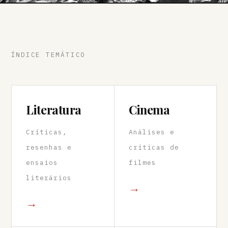
ÍNDICE TEMÁTICO
Literatura
Cinema
Críticas,
Análises e
resenhas e
críticas de
ensaios
filmes
literários
→
→