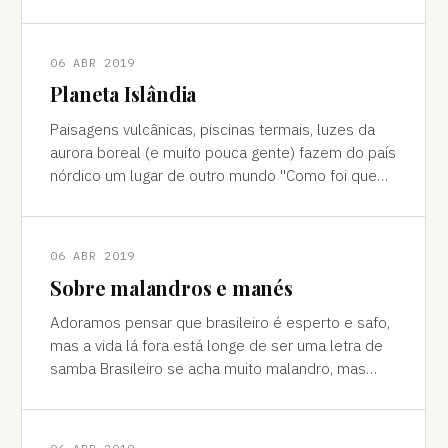
cores vivas, fertilidade e deserto) P
06 ABR 2019
Planeta Islândia
Paisagens vulcânicas, piscinas termais, luzes da
aurora boreal (e muito pouca gente) fazem do país
nórdico um lugar de outro mundo "Como foi que
você teve essa ideia de ir para a…
06 ABR 2019
Sobre malandros e manés
Adoramos pensar que brasileiro é esperto e safo,
mas a vida lá fora está longe de ser uma letra de
samba Brasileiro se acha muito malandro, mas
viajar mostra às vezes que a vida l