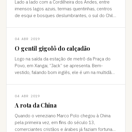
Lado a lado com a Cordilheira dos Andes, entre
imensos lagos azuis, termas quentinhas, centros
de esqui e bosques deslumbrantes, o sul do Chile
é pura força da natureza "Ao pé do
04 ABR 2019
O gentil gigolô do calçadão
Logo na saída da estação de metrô da Praça do
Povo, em Xangai, “Jack” se apresenta. Bem-
vestido, falando bom inglês, ele é um na multidão
de pessoas que abordam turistas na agitada
04 ABR 2019
A rota da China
Quando o veneziano Marco Polo chegou à China
pela primeira vez, em ﬁns do século 13,
comerciantes cristãos e árabes já faziam fortuna