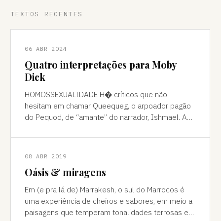
TEXTOS RECENTES
06 ABR 2024
Quatro interpretações para Moby
Dick
HOMOSSEXUALIDADE H� críticos que não
hesitam em chamar Queequeg, o arpoador pagão
do Pequod, de “amante” do narrador, Ishmael. A
interpretação pode ser contestada, mas é
compreens
08 ABR 2019
Oásis & miragens
Em (e pra lá de) Marrakesh, o sul do Marrocos é
uma experiência de cheiros e sabores, em meio a
paisagens que temperam tonalidades terrosas e