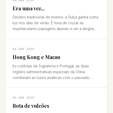
06 ABR 2019
Era uma vez...
Destino tradicional de inverno, a Suíça ganha outra
luz nos dias de verão. É hora de cruzar as
espetaculares paisagens alpinas e ver a alegria
das cidades, os campos verdes e os im
06 ABR 2019
Hong Kong e Macau
Ex-colônias de Inglaterra e Portugal, as duas
regiões administrativas especiais da China
combinam as luzes asiáticas com o passado
europeu Da janela vê-se a sombra do avião contor
05 ABR 2019
Rota de vulcões