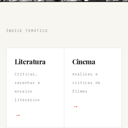
ÍNDICE TEMÁTICO
Literatura
Cinema
Críticas,
Análises e
resenhas e
críticas de
ensaios
filmes
literários
→
→