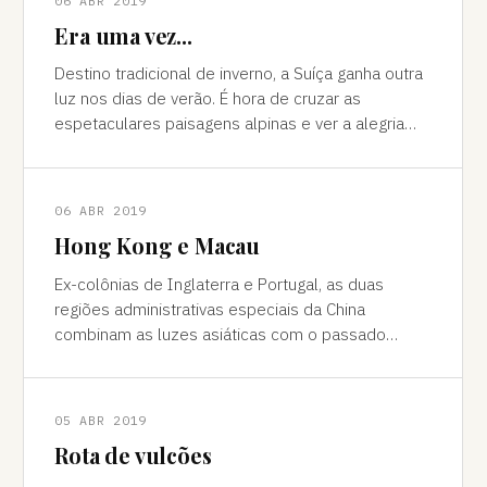
06 ABR 2019
Era uma vez...
Destino tradicional de inverno, a Suíça ganha outra
luz nos dias de verão. É hora de cruzar as
espetaculares paisagens alpinas e ver a alegria
das cidades, os campos verdes e os im
06 ABR 2019
Hong Kong e Macau
Ex-colônias de Inglaterra e Portugal, as duas
regiões administrativas especiais da China
combinam as luzes asiáticas com o passado
europeu Da janela vê-se a sombra do avião contor
05 ABR 2019
Rota de vulcões