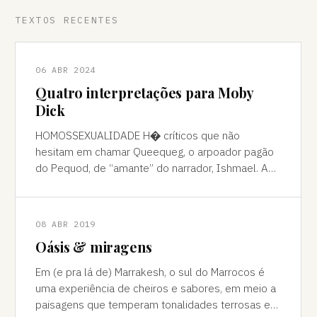
TEXTOS RECENTES
06 ABR 2024
Quatro interpretações para Moby
Dick
HOMOSSEXUALIDADE H� críticos que não
hesitam em chamar Queequeg, o arpoador pagão
do Pequod, de “amante” do narrador, Ishmael. A
interpretação pode ser contestada, mas é
compreens
08 ABR 2019
Oásis & miragens
Em (e pra lá de) Marrakesh, o sul do Marrocos é
uma experiência de cheiros e sabores, em meio a
paisagens que temperam tonalidades terrosas e