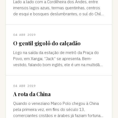
Lado a lado com a Cordilheira dos Andes, entre
imensos lagos azuis, termas quentinhas, centros
de esqui e bosques deslumbrantes, o sul do Chile
é pura força da natureza "Ao pé do
04 ABR 2019
O gentil gigolô do calçadão
Logo na saída da estação de metrô da Praça do
Povo, em Xangai, “Jack” se apresenta. Bem-
vestido, falando bom inglês, ele é um na multidão
de pessoas que abordam turistas na agitada
04 ABR 2019
A rota da China
Quando o veneziano Marco Polo chegou à China
pela primeira vez, em ﬁns do século 13,
comerciantes cristãos e árabes já faziam fortuna