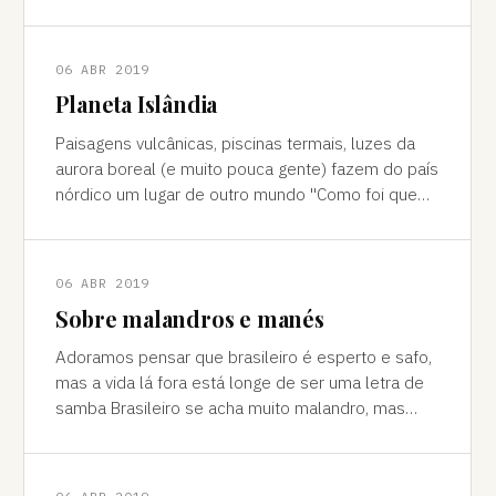
cores vivas, fertilidade e deserto) P
06 ABR 2019
Planeta Islândia
Paisagens vulcânicas, piscinas termais, luzes da
aurora boreal (e muito pouca gente) fazem do país
nórdico um lugar de outro mundo "Como foi que
você teve essa ideia de ir para a…
06 ABR 2019
Sobre malandros e manés
Adoramos pensar que brasileiro é esperto e safo,
mas a vida lá fora está longe de ser uma letra de
samba Brasileiro se acha muito malandro, mas
viajar mostra às vezes que a vida l