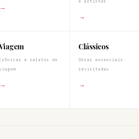
e artistas
→
→
Viagem
Clássicos
Crônicas e relatos de
Obras essenciais
viagem
revisitadas
→
→