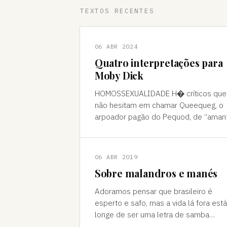
TEXTOS RECENTES
06 ABR 2024
Quatro interpretações para
Moby Dick
HOMOSSEXUALIDADE H� críticos que
não hesitam em chamar Queequeg, o
arpoador pagão do Pequod, de “aman
do narrador, Ishmael. A interpretação
pode ser contestada, mas é compree
06 ABR 2019
Sobre malandros e manés
Adoramos pensar que brasileiro é
esperto e safo, mas a vida lá fora está
longe de ser uma letra de samba
Brasileiro se acha muito malandro, ma