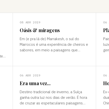
08 ABR 2019
06 
Oásis & miragens
Pl
Em (e pra lá de) Marrakesh, o sul do
Pai
Marrocos é uma experiência de cheiros e
luz
sabores, em meio a paisagens que
gen
temperam tonalidades terrosas e cores
outro mun
te”
vivas, fertilidade e deserto) P
ess
ns
06 ABR 2019
06 
Era uma vez...
Ho
Destino tradicional de inverno, a Suíça
Ex-
ganha outra luz nos dias de verão. É hora
dua
de cruzar as espetaculares paisagens
Chi
s
alpinas e ver a alegria das cidades, os
passad