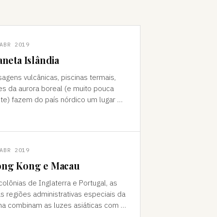
ABR 2019
aneta Islândia
sagens vulcânicas, piscinas termais,
es da aurora boreal (e muito pouca
te) fazem do país nórdico um lugar de
do "Como foi que você teve
a ideia de ir para a…
ABR 2019
ng Kong e Macau
colônias de Inglaterra e Portugal, as
s regiões administrativas especiais da
na combinam as luzes asiáticas com o
o europeu Da janela vê-se a