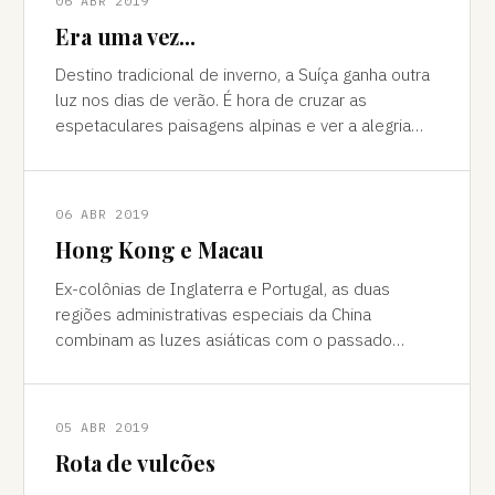
06 ABR 2019
Era uma vez...
Destino tradicional de inverno, a Suíça ganha outra
luz nos dias de verão. É hora de cruzar as
espetaculares paisagens alpinas e ver a alegria
das cidades, os campos verdes e os im
06 ABR 2019
Hong Kong e Macau
Ex-colônias de Inglaterra e Portugal, as duas
regiões administrativas especiais da China
combinam as luzes asiáticas com o passado
europeu Da janela vê-se a sombra do avião contor
05 ABR 2019
Rota de vulcões