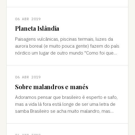
cores vivas, fertilidade e deserto) P
06 ABR 2019
Planeta Islândia
Paisagens vulcânicas, piscinas termais, luzes da
aurora boreal (e muito pouca gente) fazem do país
nórdico um lugar de outro mundo "Como foi que
você teve essa ideia de ir para a…
06 ABR 2019
Sobre malandros e manés
Adoramos pensar que brasileiro é esperto e safo,
mas a vida lá fora está longe de ser uma letra de
samba Brasileiro se acha muito malandro, mas
viajar mostra às vezes que a vida l