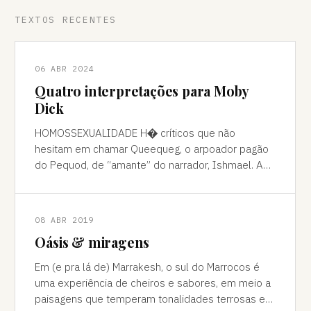
TEXTOS RECENTES
06 ABR 2024
Quatro interpretações para Moby
Dick
HOMOSSEXUALIDADE H� críticos que não
hesitam em chamar Queequeg, o arpoador pagão
do Pequod, de “amante” do narrador, Ishmael. A
interpretação pode ser contestada, mas é
compreens
08 ABR 2019
Oásis & miragens
Em (e pra lá de) Marrakesh, o sul do Marrocos é
uma experiência de cheiros e sabores, em meio a
paisagens que temperam tonalidades terrosas e