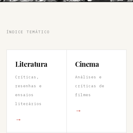
ÍNDICE TEMÁTICO
Literatura
Cinema
Críticas,
Análises e
resenhas e
críticas de
ensaios
filmes
literários
→
→