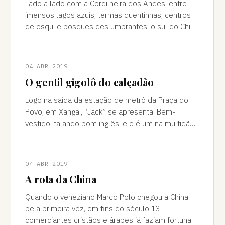
Lado a lado com a Cordilheira dos Andes, entre
imensos lagos azuis, termas quentinhas, centros
de esqui e bosques deslumbrantes, o sul do Chile
é pura força da natureza "Ao pé do
04 ABR 2019
O gentil gigolô do calçadão
Logo na saída da estação de metrô da Praça do
Povo, em Xangai, “Jack” se apresenta. Bem-
vestido, falando bom inglês, ele é um na multidão
de pessoas que abordam turistas na agitada
04 ABR 2019
A rota da China
Quando o veneziano Marco Polo chegou à China
pela primeira vez, em ﬁns do século 13,
comerciantes cristãos e árabes já faziam fortuna