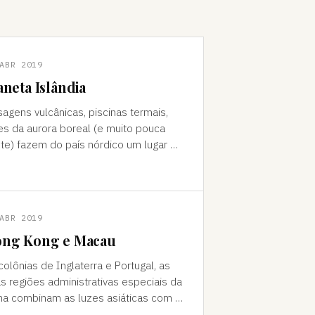
ABR 2019
aneta Islândia
sagens vulcânicas, piscinas termais,
es da aurora boreal (e muito pouca
te) fazem do país nórdico um lugar de
do "Como foi que você teve
a ideia de ir para a…
ABR 2019
ng Kong e Macau
colônias de Inglaterra e Portugal, as
s regiões administrativas especiais da
na combinam as luzes asiáticas com o
o europeu Da janela vê-se a