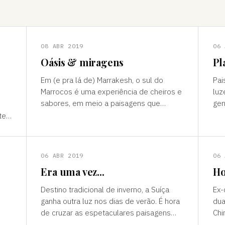
08 ABR 2019
06 
Oásis & miragens
Pl
Em (e pra lá de) Marrakesh, o sul do
Pai
Marrocos é uma experiência de cheiros e
luz
sabores, em meio a paisagens que
gen
temperam tonalidades terrosas e cores
outro mun
te”
vivas, fertilidade e deserto) P
ess
ns
06 ABR 2019
06 
Era uma vez...
Ho
Destino tradicional de inverno, a Suíça
Ex-
ganha outra luz nos dias de verão. É hora
dua
de cruzar as espetaculares paisagens
Chi
s
alpinas e ver a alegria das cidades, os
passad