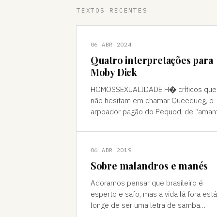
TEXTOS RECENTES
06 ABR 2024
Quatro interpretações para
Moby Dick
HOMOSSEXUALIDADE H� críticos que
não hesitam em chamar Queequeg, o
arpoador pagão do Pequod, de “aman
do narrador, Ishmael. A interpretação
pode ser contestada, mas é compree
06 ABR 2019
Sobre malandros e manés
Adoramos pensar que brasileiro é
esperto e safo, mas a vida lá fora está
longe de ser uma letra de samba
Brasileiro se acha muito malandro, ma