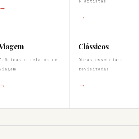
e artistas
→
→
Viagem
Clássicos
Crônicas e relatos de
Obras essenciais
viagem
revisitadas
→
→