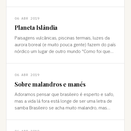
cores vivas, fertilidade e deserto) P
06 ABR 2019
Planeta Islândia
Paisagens vulcânicas, piscinas termais, luzes da
aurora boreal (e muito pouca gente) fazem do país
nórdico um lugar de outro mundo "Como foi que
você teve essa ideia de ir para a…
06 ABR 2019
Sobre malandros e manés
Adoramos pensar que brasileiro é esperto e safo,
mas a vida lá fora está longe de ser uma letra de
samba Brasileiro se acha muito malandro, mas
viajar mostra às vezes que a vida l