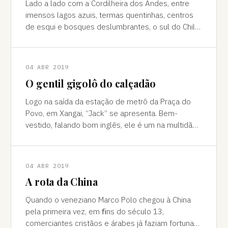
Lado a lado com a Cordilheira dos Andes, entre
imensos lagos azuis, termas quentinhas, centros
de esqui e bosques deslumbrantes, o sul do Chile
é pura força da natureza "Ao pé do
04 ABR 2019
O gentil gigolô do calçadão
Logo na saída da estação de metrô da Praça do
Povo, em Xangai, “Jack” se apresenta. Bem-
vestido, falando bom inglês, ele é um na multidão
de pessoas que abordam turistas na agitada
04 ABR 2019
A rota da China
Quando o veneziano Marco Polo chegou à China
pela primeira vez, em ﬁns do século 13,
comerciantes cristãos e árabes já faziam fortuna