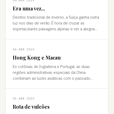
06 ABR 2019
Era uma vez...
Destino tradicional de inverno, a Suíça ganha outra
luz nos dias de verão. É hora de cruzar as
espetaculares paisagens alpinas e ver a alegria
das cidades, os campos verdes e os im
06 ABR 2019
Hong Kong e Macau
Ex-colônias de Inglaterra e Portugal, as duas
regiões administrativas especiais da China
combinam as luzes asiáticas com o passado
europeu Da janela vê-se a sombra do avião contor
05 ABR 2019
Rota de vulcões