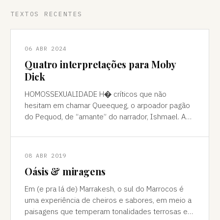
TEXTOS RECENTES
06 ABR 2024
Quatro interpretações para Moby
Dick
HOMOSSEXUALIDADE H� críticos que não
hesitam em chamar Queequeg, o arpoador pagão
do Pequod, de “amante” do narrador, Ishmael. A
interpretação pode ser contestada, mas é
compreens
08 ABR 2019
Oásis & miragens
Em (e pra lá de) Marrakesh, o sul do Marrocos é
uma experiência de cheiros e sabores, em meio a
paisagens que temperam tonalidades terrosas e