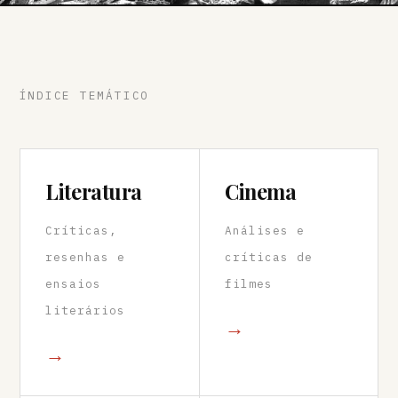
ÍNDICE TEMÁTICO
Literatura
Cinema
Críticas,
Análises e
resenhas e
críticas de
ensaios
filmes
literários
→
→