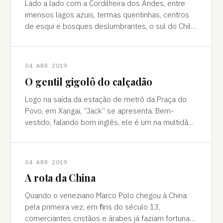
Lado a lado com a Cordilheira dos Andes, entre
imensos lagos azuis, termas quentinhas, centros
de esqui e bosques deslumbrantes, o sul do Chile
é pura força da natureza "Ao pé do
04 ABR 2019
O gentil gigolô do calçadão
Logo na saída da estação de metrô da Praça do
Povo, em Xangai, “Jack” se apresenta. Bem-
vestido, falando bom inglês, ele é um na multidão
de pessoas que abordam turistas na agitada
04 ABR 2019
A rota da China
Quando o veneziano Marco Polo chegou à China
pela primeira vez, em ﬁns do século 13,
comerciantes cristãos e árabes já faziam fortuna