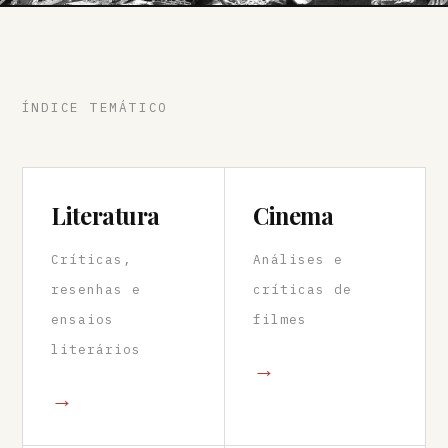
ÍNDICE TEMÁTICO
Literatura
Cinema
Críticas,
Análises e
resenhas e
críticas de
ensaios
filmes
literários
→
→