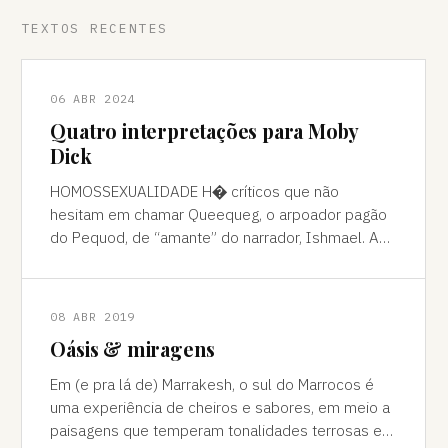
TEXTOS RECENTES
06 ABR 2024
Quatro interpretações para Moby
Dick
HOMOSSEXUALIDADE H� críticos que não
hesitam em chamar Queequeg, o arpoador pagão
do Pequod, de “amante” do narrador, Ishmael. A
interpretação pode ser contestada, mas é
compreens
08 ABR 2019
Oásis & miragens
Em (e pra lá de) Marrakesh, o sul do Marrocos é
uma experiência de cheiros e sabores, em meio a
paisagens que temperam tonalidades terrosas e