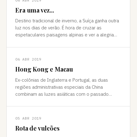
06 ABR 2019
Era uma vez...
Destino tradicional de inverno, a Suíça ganha outra
luz nos dias de verão. É hora de cruzar as
espetaculares paisagens alpinas e ver a alegria
das cidades, os campos verdes e os im
06 ABR 2019
Hong Kong e Macau
Ex-colônias de Inglaterra e Portugal, as duas
regiões administrativas especiais da China
combinam as luzes asiáticas com o passado
europeu Da janela vê-se a sombra do avião contor
05 ABR 2019
Rota de vulcões