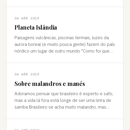
cores vivas, fertilidade e deserto) P
06 ABR 2019
Planeta Islândia
Paisagens vulcânicas, piscinas termais, luzes da
aurora boreal (e muito pouca gente) fazem do país
nórdico um lugar de outro mundo "Como foi que
você teve essa ideia de ir para a…
06 ABR 2019
Sobre malandros e manés
Adoramos pensar que brasileiro é esperto e safo,
mas a vida lá fora está longe de ser uma letra de
samba Brasileiro se acha muito malandro, mas
viajar mostra às vezes que a vida l