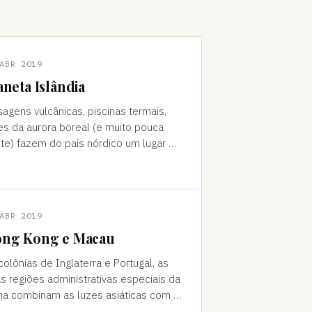
ABR 2019
aneta Islândia
sagens vulcânicas, piscinas termais,
es da aurora boreal (e muito pouca
te) fazem do país nórdico um lugar de
do "Como foi que você teve
a ideia de ir para a…
ABR 2019
ng Kong e Macau
colônias de Inglaterra e Portugal, as
s regiões administrativas especiais da
na combinam as luzes asiáticas com o
o europeu Da janela vê-se a