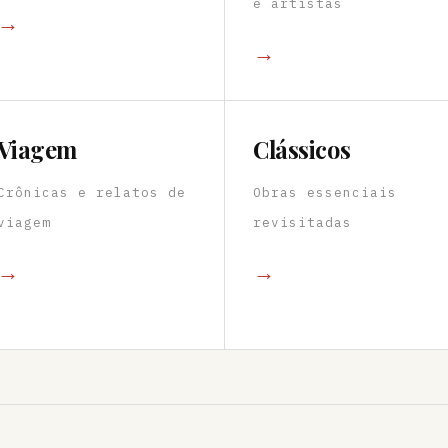
e artistas
→
→
Viagem
Clássicos
Crônicas e relatos de
Obras essenciais
viagem
revisitadas
→
→