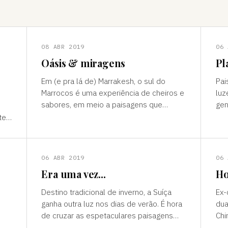
08 ABR 2019
06 
Oásis & miragens
Pl
Em (e pra lá de) Marrakesh, o sul do
Pai
Marrocos é uma experiência de cheiros e
luz
sabores, em meio a paisagens que
gen
temperam tonalidades terrosas e cores
outro mun
te”
vivas, fertilidade e deserto) P
ess
ns
06 ABR 2019
06 
Era uma vez...
Ho
Destino tradicional de inverno, a Suíça
Ex-
ganha outra luz nos dias de verão. É hora
dua
de cruzar as espetaculares paisagens
Chi
s
alpinas e ver a alegria das cidades, os
passad