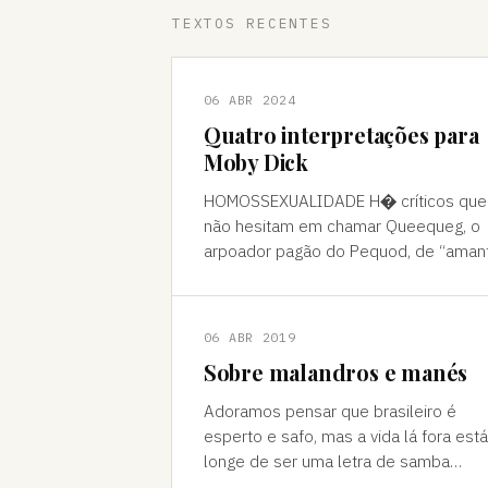
TEXTOS RECENTES
06 ABR 2024
Quatro interpretações para
Moby Dick
HOMOSSEXUALIDADE H� críticos que
não hesitam em chamar Queequeg, o
arpoador pagão do Pequod, de “aman
do narrador, Ishmael. A interpretação
pode ser contestada, mas é compree
06 ABR 2019
Sobre malandros e manés
Adoramos pensar que brasileiro é
esperto e safo, mas a vida lá fora está
longe de ser uma letra de samba
Brasileiro se acha muito malandro, ma