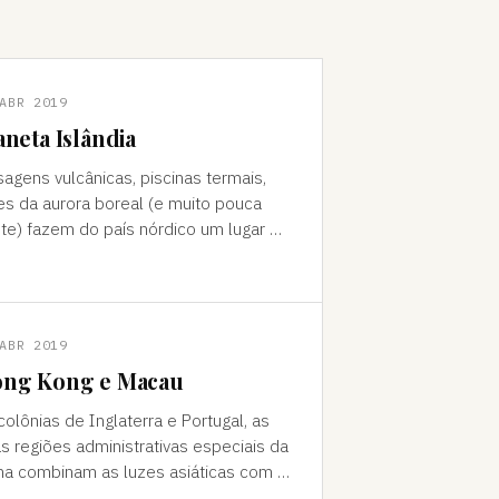
ABR 2019
aneta Islândia
sagens vulcânicas, piscinas termais,
es da aurora boreal (e muito pouca
te) fazem do país nórdico um lugar de
do "Como foi que você teve
a ideia de ir para a…
ABR 2019
ng Kong e Macau
colônias de Inglaterra e Portugal, as
s regiões administrativas especiais da
na combinam as luzes asiáticas com o
o europeu Da janela vê-se a