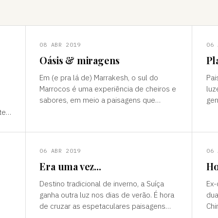
08 ABR 2019
06 
Oásis & miragens
Pl
Em (e pra lá de) Marrakesh, o sul do
Pai
Marrocos é uma experiência de cheiros e
luz
sabores, em meio a paisagens que
gen
temperam tonalidades terrosas e cores
outro mun
te”
vivas, fertilidade e deserto) P
ess
ns
06 ABR 2019
06 
Era uma vez...
Ho
Destino tradicional de inverno, a Suíça
Ex-
ganha outra luz nos dias de verão. É hora
dua
de cruzar as espetaculares paisagens
Chi
s
alpinas e ver a alegria das cidades, os
passad