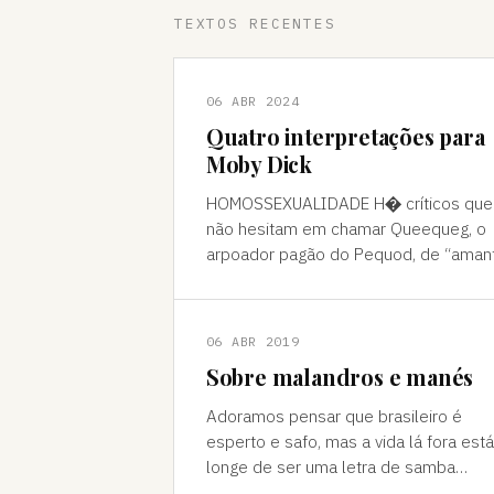
TEXTOS RECENTES
06 ABR 2024
Quatro interpretações para
Moby Dick
HOMOSSEXUALIDADE H� críticos que
não hesitam em chamar Queequeg, o
arpoador pagão do Pequod, de “aman
do narrador, Ishmael. A interpretação
pode ser contestada, mas é compree
06 ABR 2019
Sobre malandros e manés
Adoramos pensar que brasileiro é
esperto e safo, mas a vida lá fora está
longe de ser uma letra de samba
Brasileiro se acha muito malandro, ma