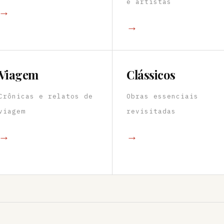
e artistas
→
→
Viagem
Clássicos
Crônicas e relatos de
Obras essenciais
viagem
revisitadas
→
→