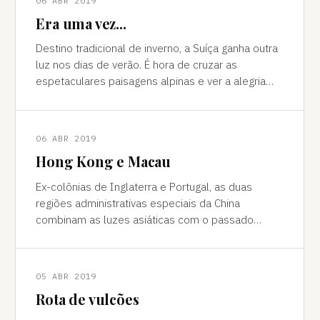
06 ABR 2019
Era uma vez...
Destino tradicional de inverno, a Suíça ganha outra
luz nos dias de verão. É hora de cruzar as
espetaculares paisagens alpinas e ver a alegria
das cidades, os campos verdes e os im
06 ABR 2019
Hong Kong e Macau
Ex-colônias de Inglaterra e Portugal, as duas
regiões administrativas especiais da China
combinam as luzes asiáticas com o passado
europeu Da janela vê-se a sombra do avião contor
05 ABR 2019
Rota de vulcões