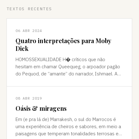
TEXTOS RECENTES
06 ABR 2024
Quatro interpretações para Moby
Dick
HOMOSSEXUALIDADE H� críticos que não
hesitam em chamar Queequeg, o arpoador pagão
do Pequod, de “amante” do narrador, Ishmael. A
interpretação pode ser contestada, mas é
compreens
08 ABR 2019
Oásis & miragens
Em (e pra lá de) Marrakesh, o sul do Marrocos é
uma experiência de cheiros e sabores, em meio a
paisagens que temperam tonalidades terrosas e