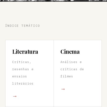
ÍNDICE TEMÁTICO
Literatura
Cinema
Críticas,
Análises e
resenhas e
críticas de
ensaios
filmes
literários
→
→