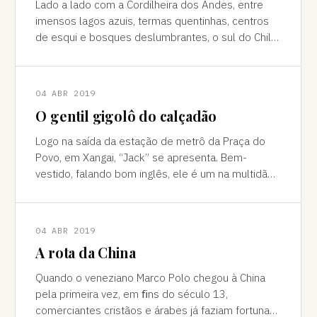
Lado a lado com a Cordilheira dos Andes, entre
imensos lagos azuis, termas quentinhas, centros
de esqui e bosques deslumbrantes, o sul do Chile
é pura força da natureza "Ao pé do
04 ABR 2019
O gentil gigolô do calçadão
Logo na saída da estação de metrô da Praça do
Povo, em Xangai, “Jack” se apresenta. Bem-
vestido, falando bom inglês, ele é um na multidão
de pessoas que abordam turistas na agitada
04 ABR 2019
A rota da China
Quando o veneziano Marco Polo chegou à China
pela primeira vez, em ﬁns do século 13,
comerciantes cristãos e árabes já faziam fortuna