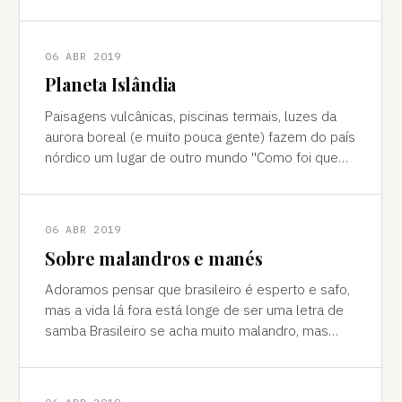
cores vivas, fertilidade e deserto) P
06 ABR 2019
Planeta Islândia
Paisagens vulcânicas, piscinas termais, luzes da
aurora boreal (e muito pouca gente) fazem do país
nórdico um lugar de outro mundo "Como foi que
você teve essa ideia de ir para a…
06 ABR 2019
Sobre malandros e manés
Adoramos pensar que brasileiro é esperto e safo,
mas a vida lá fora está longe de ser uma letra de
samba Brasileiro se acha muito malandro, mas
viajar mostra às vezes que a vida l