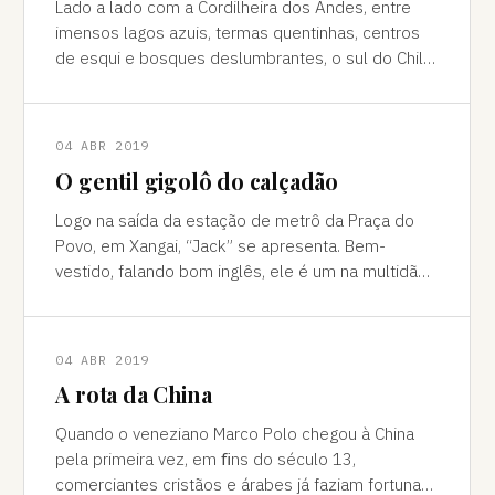
Lado a lado com a Cordilheira dos Andes, entre
imensos lagos azuis, termas quentinhas, centros
de esqui e bosques deslumbrantes, o sul do Chile
é pura força da natureza "Ao pé do
04 ABR 2019
O gentil gigolô do calçadão
Logo na saída da estação de metrô da Praça do
Povo, em Xangai, “Jack” se apresenta. Bem-
vestido, falando bom inglês, ele é um na multidão
de pessoas que abordam turistas na agitada
04 ABR 2019
A rota da China
Quando o veneziano Marco Polo chegou à China
pela primeira vez, em ﬁns do século 13,
comerciantes cristãos e árabes já faziam fortuna