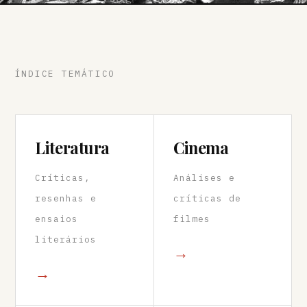
ÍNDICE TEMÁTICO
Literatura
Cinema
Críticas,
Análises e
resenhas e
críticas de
ensaios
filmes
literários
→
→