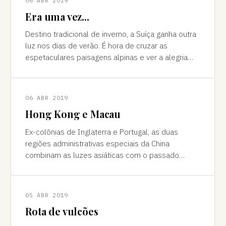
06 ABR 2019
Era uma vez...
Destino tradicional de inverno, a Suíça ganha outra
luz nos dias de verão. É hora de cruzar as
espetaculares paisagens alpinas e ver a alegria
das cidades, os campos verdes e os im
06 ABR 2019
Hong Kong e Macau
Ex-colônias de Inglaterra e Portugal, as duas
regiões administrativas especiais da China
combinam as luzes asiáticas com o passado
europeu Da janela vê-se a sombra do avião contor
05 ABR 2019
Rota de vulcões