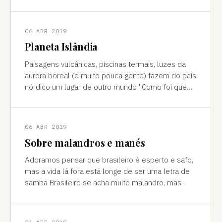
cores vivas, fertilidade e deserto) P
06 ABR 2019
Planeta Islândia
Paisagens vulcânicas, piscinas termais, luzes da
aurora boreal (e muito pouca gente) fazem do país
nórdico um lugar de outro mundo "Como foi que
você teve essa ideia de ir para a…
06 ABR 2019
Sobre malandros e manés
Adoramos pensar que brasileiro é esperto e safo,
mas a vida lá fora está longe de ser uma letra de
samba Brasileiro se acha muito malandro, mas
viajar mostra às vezes que a vida l