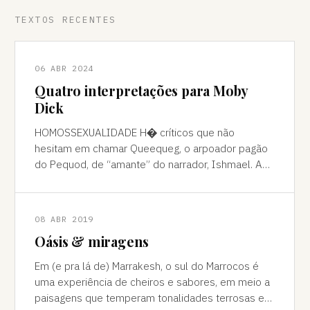
TEXTOS RECENTES
06 ABR 2024
Quatro interpretações para Moby
Dick
HOMOSSEXUALIDADE H� críticos que não
hesitam em chamar Queequeg, o arpoador pagão
do Pequod, de “amante” do narrador, Ishmael. A
interpretação pode ser contestada, mas é
compreens
08 ABR 2019
Oásis & miragens
Em (e pra lá de) Marrakesh, o sul do Marrocos é
uma experiência de cheiros e sabores, em meio a
paisagens que temperam tonalidades terrosas e