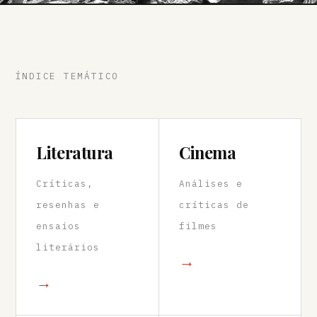
ÍNDICE TEMÁTICO
Literatura
Cinema
Críticas,
Análises e
resenhas e
críticas de
ensaios
filmes
literários
→
→