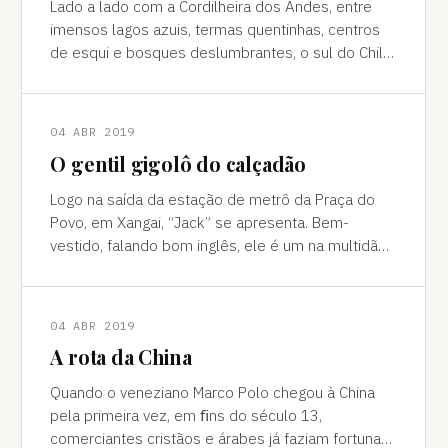
Lado a lado com a Cordilheira dos Andes, entre
imensos lagos azuis, termas quentinhas, centros
de esqui e bosques deslumbrantes, o sul do Chile
é pura força da natureza "Ao pé do
04 ABR 2019
O gentil gigolô do calçadão
Logo na saída da estação de metrô da Praça do
Povo, em Xangai, “Jack” se apresenta. Bem-
vestido, falando bom inglês, ele é um na multidão
de pessoas que abordam turistas na agitada
04 ABR 2019
A rota da China
Quando o veneziano Marco Polo chegou à China
pela primeira vez, em ﬁns do século 13,
comerciantes cristãos e árabes já faziam fortuna