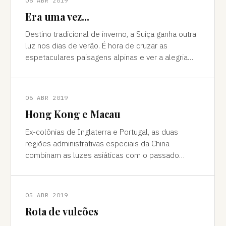
06 ABR 2019
Era uma vez...
Destino tradicional de inverno, a Suíça ganha outra
luz nos dias de verão. É hora de cruzar as
espetaculares paisagens alpinas e ver a alegria
das cidades, os campos verdes e os im
06 ABR 2019
Hong Kong e Macau
Ex-colônias de Inglaterra e Portugal, as duas
regiões administrativas especiais da China
combinam as luzes asiáticas com o passado
europeu Da janela vê-se a sombra do avião contor
05 ABR 2019
Rota de vulcões