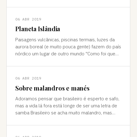
cores vivas, fertilidade e deserto) P
06 ABR 2019
Planeta Islândia
Paisagens vulcânicas, piscinas termais, luzes da
aurora boreal (e muito pouca gente) fazem do país
nórdico um lugar de outro mundo "Como foi que
você teve essa ideia de ir para a…
06 ABR 2019
Sobre malandros e manés
Adoramos pensar que brasileiro é esperto e safo,
mas a vida lá fora está longe de ser uma letra de
samba Brasileiro se acha muito malandro, mas
viajar mostra às vezes que a vida l