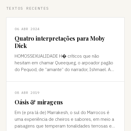
TEXTOS RECENTES
06 ABR 2024
Quatro interpretações para Moby
Dick
HOMOSSEXUALIDADE H� críticos que não
hesitam em chamar Queequeg, o arpoador pagão
do Pequod, de “amante” do narrador, Ishmael. A
interpretação pode ser contestada, mas é
compreens
08 ABR 2019
Oásis & miragens
Em (e pra lá de) Marrakesh, o sul do Marrocos é
uma experiência de cheiros e sabores, em meio a
paisagens que temperam tonalidades terrosas e