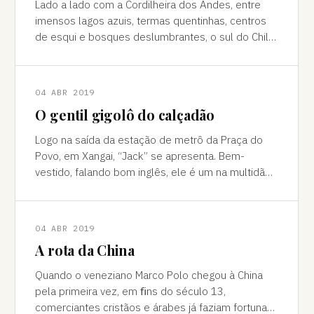
Lado a lado com a Cordilheira dos Andes, entre
imensos lagos azuis, termas quentinhas, centros
de esqui e bosques deslumbrantes, o sul do Chile
é pura força da natureza "Ao pé do
04 ABR 2019
O gentil gigolô do calçadão
Logo na saída da estação de metrô da Praça do
Povo, em Xangai, “Jack” se apresenta. Bem-
vestido, falando bom inglês, ele é um na multidão
de pessoas que abordam turistas na agitada
04 ABR 2019
A rota da China
Quando o veneziano Marco Polo chegou à China
pela primeira vez, em ﬁns do século 13,
comerciantes cristãos e árabes já faziam fortuna