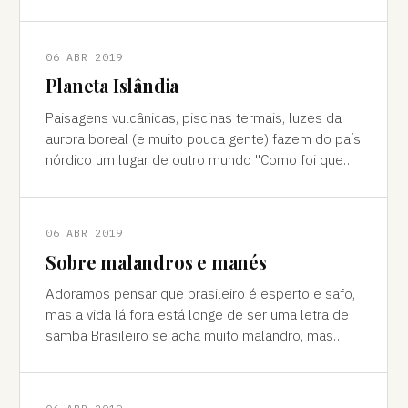
cores vivas, fertilidade e deserto) P
06 ABR 2019
Planeta Islândia
Paisagens vulcânicas, piscinas termais, luzes da
aurora boreal (e muito pouca gente) fazem do país
nórdico um lugar de outro mundo "Como foi que
você teve essa ideia de ir para a…
06 ABR 2019
Sobre malandros e manés
Adoramos pensar que brasileiro é esperto e safo,
mas a vida lá fora está longe de ser uma letra de
samba Brasileiro se acha muito malandro, mas
viajar mostra às vezes que a vida l