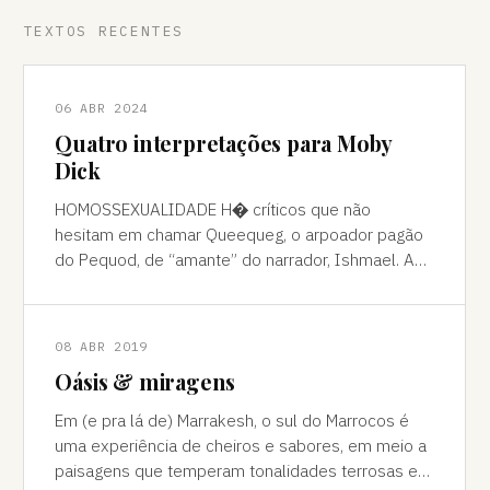
TEXTOS RECENTES
06 ABR 2024
Quatro interpretações para Moby
Dick
HOMOSSEXUALIDADE H� críticos que não
hesitam em chamar Queequeg, o arpoador pagão
do Pequod, de “amante” do narrador, Ishmael. A
interpretação pode ser contestada, mas é
compreens
08 ABR 2019
Oásis & miragens
Em (e pra lá de) Marrakesh, o sul do Marrocos é
uma experiência de cheiros e sabores, em meio a
paisagens que temperam tonalidades terrosas e