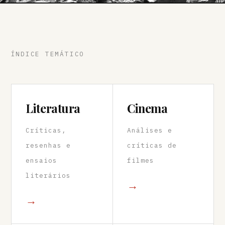
ÍNDICE TEMÁTICO
Literatura
Cinema
Críticas,
Análises e
resenhas e
críticas de
ensaios
filmes
literários
→
→