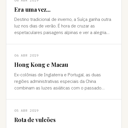
06 ABR 2019
Era uma vez...
Destino tradicional de inverno, a Suíça ganha outra
luz nos dias de verão. É hora de cruzar as
espetaculares paisagens alpinas e ver a alegria
das cidades, os campos verdes e os im
06 ABR 2019
Hong Kong e Macau
Ex-colônias de Inglaterra e Portugal, as duas
regiões administrativas especiais da China
combinam as luzes asiáticas com o passado
europeu Da janela vê-se a sombra do avião contor
05 ABR 2019
Rota de vulcões