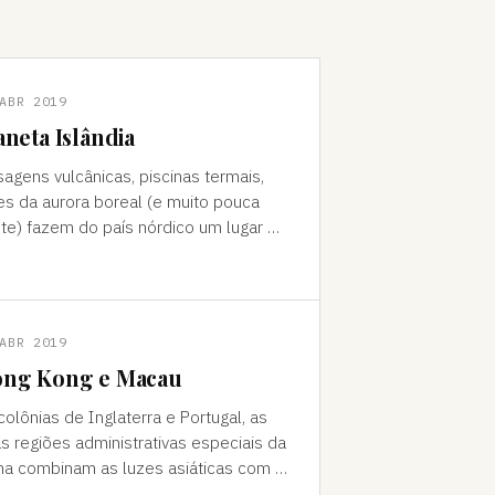
ABR 2019
aneta Islândia
sagens vulcânicas, piscinas termais,
es da aurora boreal (e muito pouca
te) fazem do país nórdico um lugar de
do "Como foi que você teve
a ideia de ir para a…
ABR 2019
ng Kong e Macau
colônias de Inglaterra e Portugal, as
s regiões administrativas especiais da
na combinam as luzes asiáticas com o
o europeu Da janela vê-se a