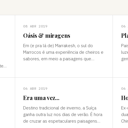
08 ABR 2019
06 
Oásis & miragens
Pl
Em (e pra lá de) Marrakesh, o sul do
Pai
Marrocos é uma experiência de cheiros e
luz
sabores, em meio a paisagens que
gen
temperam tonalidades terrosas e cores
outro mun
te”
vivas, fertilidade e deserto) P
ess
ns
06 ABR 2019
06 
Era uma vez...
Ho
Destino tradicional de inverno, a Suíça
Ex-
ganha outra luz nos dias de verão. É hora
dua
de cruzar as espetaculares paisagens
Chi
s
alpinas e ver a alegria das cidades, os
passad