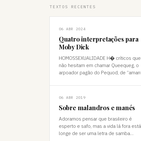
TEXTOS RECENTES
06 ABR 2024
Quatro interpretações para
Moby Dick
HOMOSSEXUALIDADE H� críticos que
não hesitam em chamar Queequeg, o
arpoador pagão do Pequod, de “aman
do narrador, Ishmael. A interpretação
pode ser contestada, mas é compree
06 ABR 2019
Sobre malandros e manés
Adoramos pensar que brasileiro é
esperto e safo, mas a vida lá fora está
longe de ser uma letra de samba
Brasileiro se acha muito malandro, ma