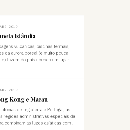
ABR 2019
aneta Islândia
sagens vulcânicas, piscinas termais,
es da aurora boreal (e muito pouca
te) fazem do país nórdico um lugar de
do "Como foi que você teve
a ideia de ir para a…
ABR 2019
ng Kong e Macau
colônias de Inglaterra e Portugal, as
s regiões administrativas especiais da
na combinam as luzes asiáticas com o
o europeu Da janela vê-se a