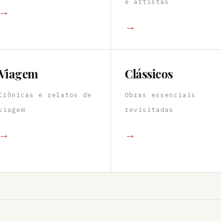
e artistas
→
→
Viagem
Clássicos
Crônicas e relatos de
Obras essenciais
viagem
revisitadas
→
→