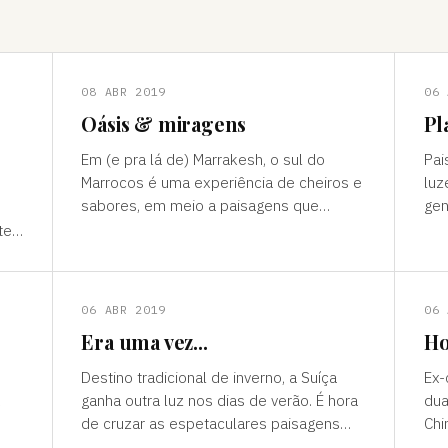
08 ABR 2019
06 
Oásis & miragens
Pl
Em (e pra lá de) Marrakesh, o sul do
Pai
Marrocos é uma experiência de cheiros e
luz
sabores, em meio a paisagens que
gen
temperam tonalidades terrosas e cores
outro mun
te”
vivas, fertilidade e deserto) P
ess
ns
06 ABR 2019
06 
Era uma vez...
Ho
Destino tradicional de inverno, a Suíça
Ex-
ganha outra luz nos dias de verão. É hora
dua
de cruzar as espetaculares paisagens
Chi
s
alpinas e ver a alegria das cidades, os
passad