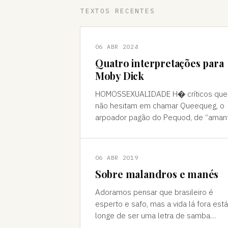
TEXTOS RECENTES
06 ABR 2024
Quatro interpretações para
Moby Dick
HOMOSSEXUALIDADE H� críticos que
não hesitam em chamar Queequeg, o
arpoador pagão do Pequod, de “aman
do narrador, Ishmael. A interpretação
pode ser contestada, mas é compree
06 ABR 2019
Sobre malandros e manés
Adoramos pensar que brasileiro é
esperto e safo, mas a vida lá fora está
longe de ser uma letra de samba
Brasileiro se acha muito malandro, ma