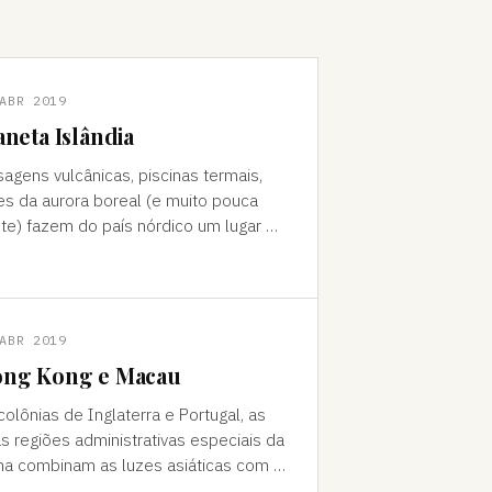
ABR 2019
aneta Islândia
sagens vulcânicas, piscinas termais,
es da aurora boreal (e muito pouca
te) fazem do país nórdico um lugar de
do "Como foi que você teve
a ideia de ir para a…
ABR 2019
ng Kong e Macau
colônias de Inglaterra e Portugal, as
s regiões administrativas especiais da
na combinam as luzes asiáticas com o
o europeu Da janela vê-se a