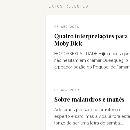
TEXTOS RECENTES
06 ABR 2024
Quatro interpretações para
Moby Dick
HOMOSSEXUALIDADE H� críticos que
não hesitam em chamar Queequeg, o
arpoador pagão do Pequod, de “aman
do narrador, Ishmael. A interpretação
pode ser contestada, mas é compree
06 ABR 2019
Sobre malandros e manés
Adoramos pensar que brasileiro é
esperto e safo, mas a vida lá fora está
longe de ser uma letra de samba
Brasileiro se acha muito malandro, ma