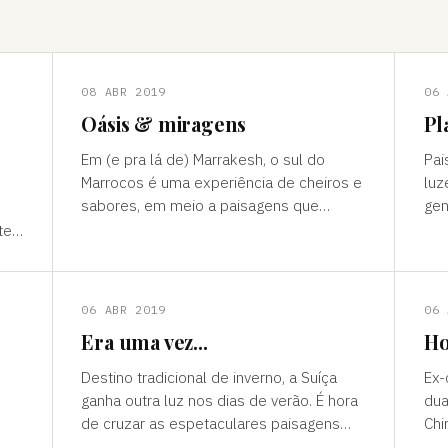
08 ABR 2019
06 
Oásis & miragens
Pl
Em (e pra lá de) Marrakesh, o sul do
Pai
Marrocos é uma experiência de cheiros e
luz
sabores, em meio a paisagens que
gen
temperam tonalidades terrosas e cores
outro mun
te”
vivas, fertilidade e deserto) P
ess
ns
06 ABR 2019
06 
Era uma vez...
Ho
Destino tradicional de inverno, a Suíça
Ex-
ganha outra luz nos dias de verão. É hora
dua
de cruzar as espetaculares paisagens
Chi
s
alpinas e ver a alegria das cidades, os
passad