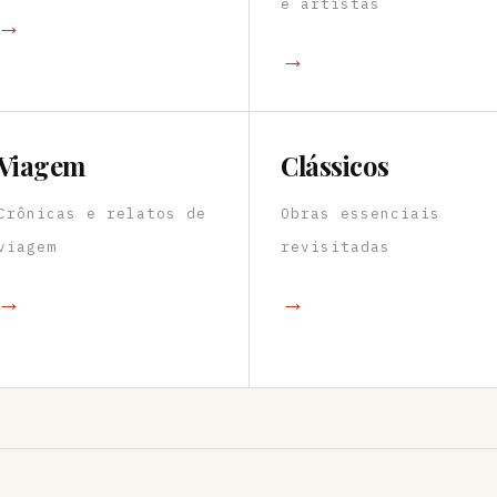
e artistas
→
→
Viagem
Clássicos
Crônicas e relatos de
Obras essenciais
viagem
revisitadas
→
→