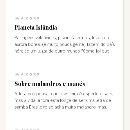
cores vivas, fertilidade e deserto) P
06 ABR 2019
Planeta Islândia
Paisagens vulcânicas, piscinas termais, luzes da
aurora boreal (e muito pouca gente) fazem do país
nórdico um lugar de outro mundo "Como foi que
você teve essa ideia de ir para a…
06 ABR 2019
Sobre malandros e manés
Adoramos pensar que brasileiro é esperto e safo,
mas a vida lá fora está longe de ser uma letra de
samba Brasileiro se acha muito malandro, mas
viajar mostra às vezes que a vida l