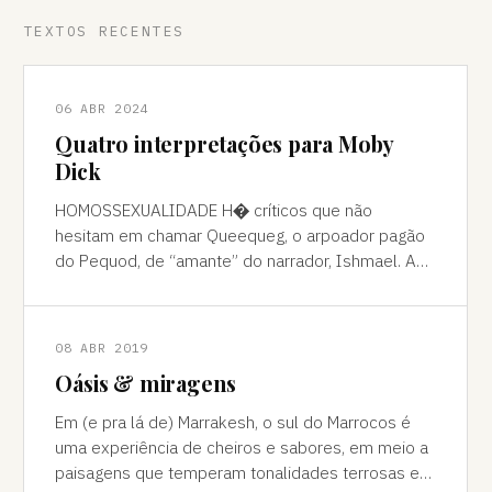
TEXTOS RECENTES
06 ABR 2024
Quatro interpretações para Moby
Dick
HOMOSSEXUALIDADE H� críticos que não
hesitam em chamar Queequeg, o arpoador pagão
do Pequod, de “amante” do narrador, Ishmael. A
interpretação pode ser contestada, mas é
compreens
08 ABR 2019
Oásis & miragens
Em (e pra lá de) Marrakesh, o sul do Marrocos é
uma experiência de cheiros e sabores, em meio a
paisagens que temperam tonalidades terrosas e