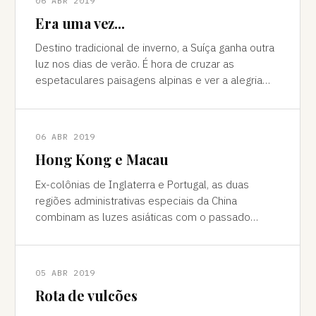
06 ABR 2019
Era uma vez...
Destino tradicional de inverno, a Suíça ganha outra
luz nos dias de verão. É hora de cruzar as
espetaculares paisagens alpinas e ver a alegria
das cidades, os campos verdes e os im
06 ABR 2019
Hong Kong e Macau
Ex-colônias de Inglaterra e Portugal, as duas
regiões administrativas especiais da China
combinam as luzes asiáticas com o passado
europeu Da janela vê-se a sombra do avião contor
05 ABR 2019
Rota de vulcões