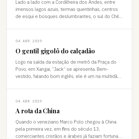
Lado a lado com a Cordilheira dos Andes, entre
imensos lagos azuis, termas quentinhas, centros
de esqui e bosques deslumbrantes, o sul do Chile
é pura força da natureza "Ao pé do
04 ABR 2019
O gentil gigolô do calçadão
Logo na saída da estação de metrô da Praça do
Povo, em Xangai, “Jack” se apresenta. Bem-
vestido, falando bom inglês, ele é um na multidão
de pessoas que abordam turistas na agitada
04 ABR 2019
A rota da China
Quando o veneziano Marco Polo chegou à China
pela primeira vez, em ﬁns do século 13,
comerciantes cristãos e árabes já faziam fortuna