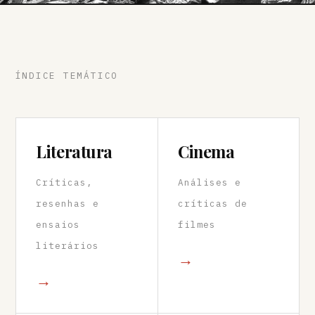
ÍNDICE TEMÁTICO
Literatura
Cinema
Críticas,
Análises e
resenhas e
críticas de
ensaios
filmes
literários
→
→