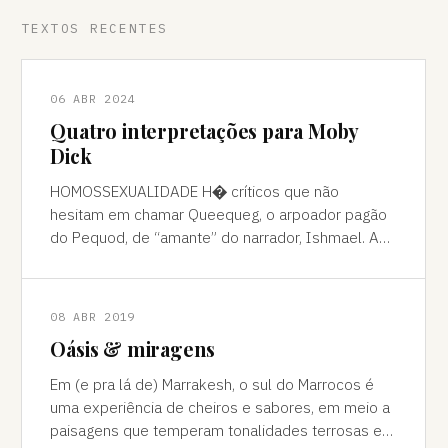
TEXTOS RECENTES
06 ABR 2024
Quatro interpretações para Moby
Dick
HOMOSSEXUALIDADE H� críticos que não
hesitam em chamar Queequeg, o arpoador pagão
do Pequod, de “amante” do narrador, Ishmael. A
interpretação pode ser contestada, mas é
compreens
08 ABR 2019
Oásis & miragens
Em (e pra lá de) Marrakesh, o sul do Marrocos é
uma experiência de cheiros e sabores, em meio a
paisagens que temperam tonalidades terrosas e