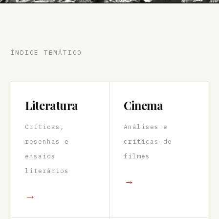
ÍNDICE TEMÁTICO
Literatura
Cinema
Críticas,
Análises e
resenhas e
críticas de
ensaios
filmes
literários
→
→