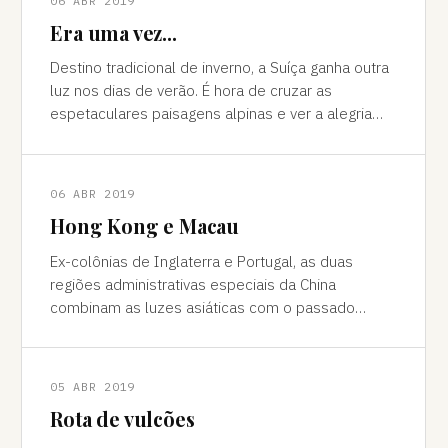
06 ABR 2019
Era uma vez...
Destino tradicional de inverno, a Suíça ganha outra
luz nos dias de verão. É hora de cruzar as
espetaculares paisagens alpinas e ver a alegria
das cidades, os campos verdes e os im
06 ABR 2019
Hong Kong e Macau
Ex-colônias de Inglaterra e Portugal, as duas
regiões administrativas especiais da China
combinam as luzes asiáticas com o passado
europeu Da janela vê-se a sombra do avião contor
05 ABR 2019
Rota de vulcões