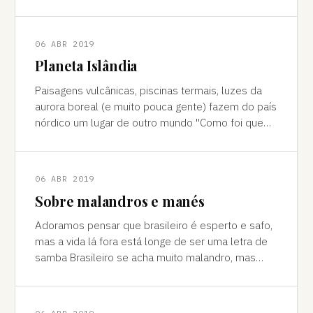
cores vivas, fertilidade e deserto) P
06 ABR 2019
Planeta Islândia
Paisagens vulcânicas, piscinas termais, luzes da
aurora boreal (e muito pouca gente) fazem do país
nórdico um lugar de outro mundo "Como foi que
você teve essa ideia de ir para a…
06 ABR 2019
Sobre malandros e manés
Adoramos pensar que brasileiro é esperto e safo,
mas a vida lá fora está longe de ser uma letra de
samba Brasileiro se acha muito malandro, mas
viajar mostra às vezes que a vida l