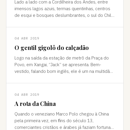
Lado a lado com a Cordilheira dos Andes, entre
imensos lagos azuis, termas quentinhas, centros
de esqui e bosques deslumbrantes, o sul do Chile
é pura força da natureza "Ao pé do
04 ABR 2019
O gentil gigolô do calçadão
Logo na saída da estação de metrô da Praça do
Povo, em Xangai, “Jack” se apresenta. Bem-
vestido, falando bom inglês, ele é um na multidão
de pessoas que abordam turistas na agitada
04 ABR 2019
A rota da China
Quando o veneziano Marco Polo chegou à China
pela primeira vez, em ﬁns do século 13,
comerciantes cristãos e árabes já faziam fortuna