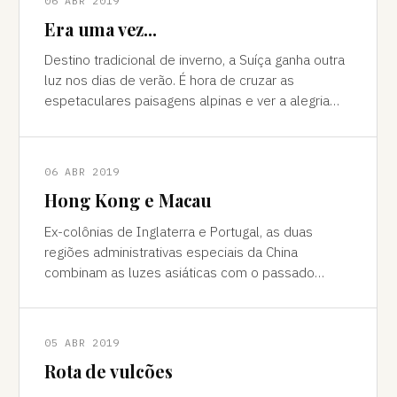
06 ABR 2019
Era uma vez...
Destino tradicional de inverno, a Suíça ganha outra
luz nos dias de verão. É hora de cruzar as
espetaculares paisagens alpinas e ver a alegria
das cidades, os campos verdes e os im
06 ABR 2019
Hong Kong e Macau
Ex-colônias de Inglaterra e Portugal, as duas
regiões administrativas especiais da China
combinam as luzes asiáticas com o passado
europeu Da janela vê-se a sombra do avião contor
05 ABR 2019
Rota de vulcões