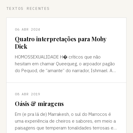
TEXTOS RECENTES
06 ABR 2024
Quatro interpretações para Moby
Dick
HOMOSSEXUALIDADE H� críticos que não
hesitam em chamar Queequeg, o arpoador pagão
do Pequod, de “amante” do narrador, Ishmael. A
interpretação pode ser contestada, mas é
compreens
08 ABR 2019
Oásis & miragens
Em (e pra lá de) Marrakesh, o sul do Marrocos é
uma experiência de cheiros e sabores, em meio a
paisagens que temperam tonalidades terrosas e