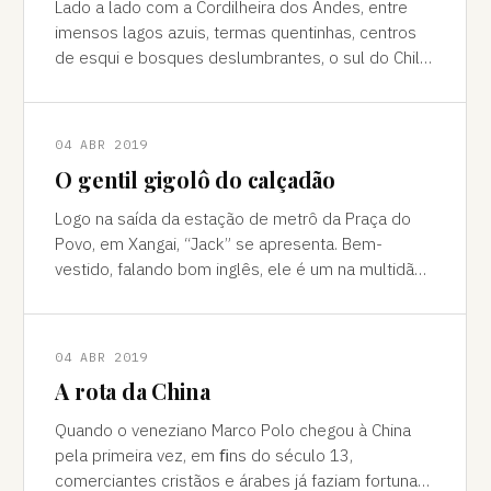
Lado a lado com a Cordilheira dos Andes, entre
imensos lagos azuis, termas quentinhas, centros
de esqui e bosques deslumbrantes, o sul do Chile
é pura força da natureza "Ao pé do
04 ABR 2019
O gentil gigolô do calçadão
Logo na saída da estação de metrô da Praça do
Povo, em Xangai, “Jack” se apresenta. Bem-
vestido, falando bom inglês, ele é um na multidão
de pessoas que abordam turistas na agitada
04 ABR 2019
A rota da China
Quando o veneziano Marco Polo chegou à China
pela primeira vez, em ﬁns do século 13,
comerciantes cristãos e árabes já faziam fortuna