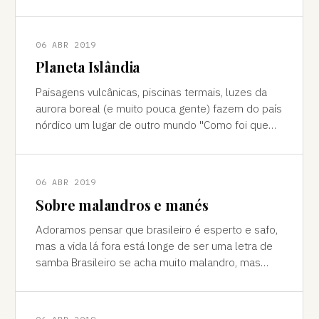
cores vivas, fertilidade e deserto) P
06 ABR 2019
Planeta Islândia
Paisagens vulcânicas, piscinas termais, luzes da
aurora boreal (e muito pouca gente) fazem do país
nórdico um lugar de outro mundo "Como foi que
você teve essa ideia de ir para a…
06 ABR 2019
Sobre malandros e manés
Adoramos pensar que brasileiro é esperto e safo,
mas a vida lá fora está longe de ser uma letra de
samba Brasileiro se acha muito malandro, mas
viajar mostra às vezes que a vida l