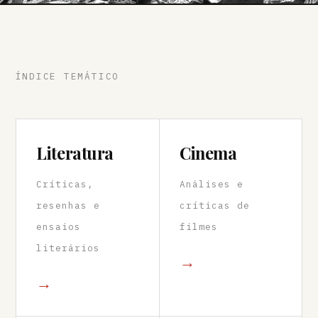
ÍNDICE TEMÁTICO
Literatura
Cinema
Críticas,
Análises e
resenhas e
críticas de
ensaios
filmes
literários
→
→