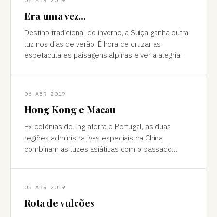
06 ABR 2019
Era uma vez...
Destino tradicional de inverno, a Suíça ganha outra
luz nos dias de verão. É hora de cruzar as
espetaculares paisagens alpinas e ver a alegria
das cidades, os campos verdes e os im
06 ABR 2019
Hong Kong e Macau
Ex-colônias de Inglaterra e Portugal, as duas
regiões administrativas especiais da China
combinam as luzes asiáticas com o passado
europeu Da janela vê-se a sombra do avião contor
05 ABR 2019
Rota de vulcões