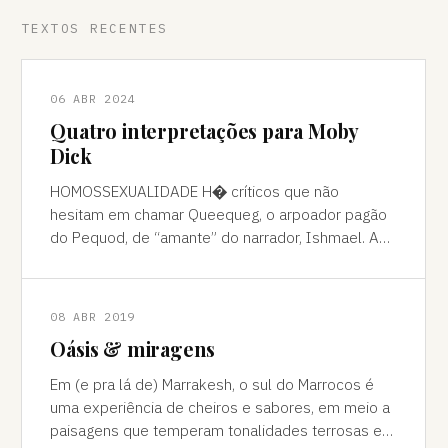
TEXTOS RECENTES
06 ABR 2024
Quatro interpretações para Moby
Dick
HOMOSSEXUALIDADE H� críticos que não
hesitam em chamar Queequeg, o arpoador pagão
do Pequod, de “amante” do narrador, Ishmael. A
interpretação pode ser contestada, mas é
compreens
08 ABR 2019
Oásis & miragens
Em (e pra lá de) Marrakesh, o sul do Marrocos é
uma experiência de cheiros e sabores, em meio a
paisagens que temperam tonalidades terrosas e