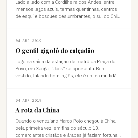
Lado a lado com a Cordilheira dos Andes, entre
imensos lagos azuis, termas quentinhas, centros
de esqui e bosques deslumbrantes, o sul do Chile
é pura força da natureza "Ao pé do
04 ABR 2019
O gentil gigolô do calçadão
Logo na saída da estação de metrô da Praça do
Povo, em Xangai, “Jack” se apresenta. Bem-
vestido, falando bom inglês, ele é um na multidão
de pessoas que abordam turistas na agitada
04 ABR 2019
A rota da China
Quando o veneziano Marco Polo chegou à China
pela primeira vez, em ﬁns do século 13,
comerciantes cristãos e árabes já faziam fortuna