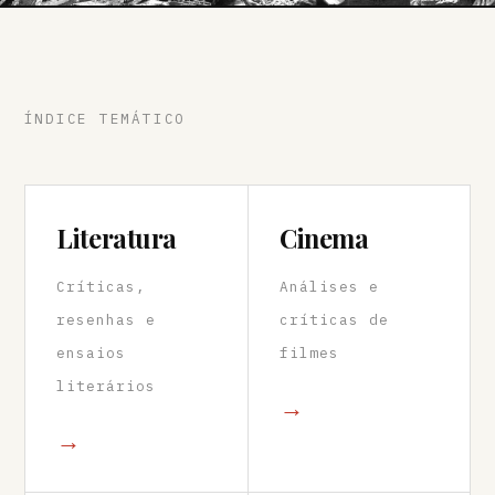
ÍNDICE TEMÁTICO
Literatura
Cinema
Críticas,
Análises e
resenhas e
críticas de
ensaios
filmes
literários
→
→