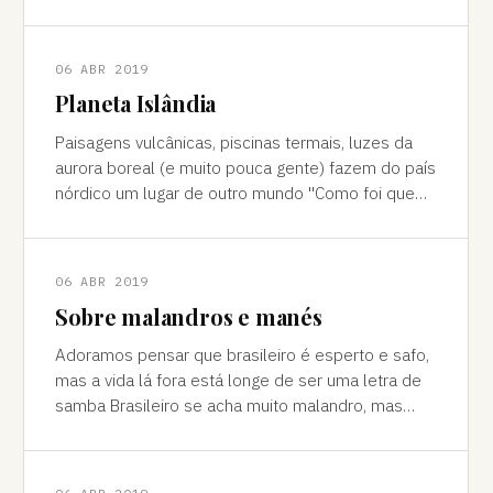
cores vivas, fertilidade e deserto) P
06 ABR 2019
Planeta Islândia
Paisagens vulcânicas, piscinas termais, luzes da
aurora boreal (e muito pouca gente) fazem do país
nórdico um lugar de outro mundo "Como foi que
você teve essa ideia de ir para a…
06 ABR 2019
Sobre malandros e manés
Adoramos pensar que brasileiro é esperto e safo,
mas a vida lá fora está longe de ser uma letra de
samba Brasileiro se acha muito malandro, mas
viajar mostra às vezes que a vida l