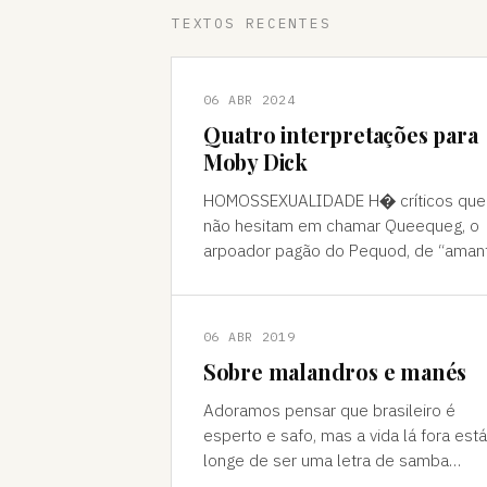
TEXTOS RECENTES
06 ABR 2024
Quatro interpretações para
Moby Dick
HOMOSSEXUALIDADE H� críticos que
não hesitam em chamar Queequeg, o
arpoador pagão do Pequod, de “aman
do narrador, Ishmael. A interpretação
pode ser contestada, mas é compree
06 ABR 2019
Sobre malandros e manés
Adoramos pensar que brasileiro é
esperto e safo, mas a vida lá fora está
longe de ser uma letra de samba
Brasileiro se acha muito malandro, ma