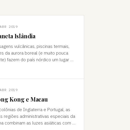
ABR 2019
aneta Islândia
sagens vulcânicas, piscinas termais,
es da aurora boreal (e muito pouca
te) fazem do país nórdico um lugar de
do "Como foi que você teve
a ideia de ir para a…
ABR 2019
ng Kong e Macau
colônias de Inglaterra e Portugal, as
s regiões administrativas especiais da
na combinam as luzes asiáticas com o
o europeu Da janela vê-se a