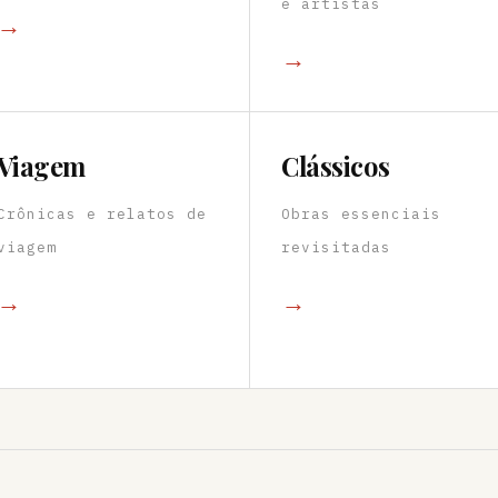
e artistas
→
→
Viagem
Clássicos
Crônicas e relatos de
Obras essenciais
viagem
revisitadas
→
→