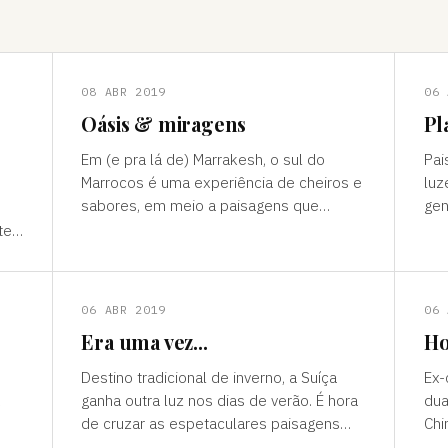
08 ABR 2019
06 
Oásis & miragens
Pl
Em (e pra lá de) Marrakesh, o sul do
Pai
Marrocos é uma experiência de cheiros e
luz
sabores, em meio a paisagens que
gen
temperam tonalidades terrosas e cores
outro mun
te”
vivas, fertilidade e deserto) P
ess
ns
06 ABR 2019
06 
Era uma vez...
Ho
Destino tradicional de inverno, a Suíça
Ex-
ganha outra luz nos dias de verão. É hora
dua
de cruzar as espetaculares paisagens
Chi
s
alpinas e ver a alegria das cidades, os
passad