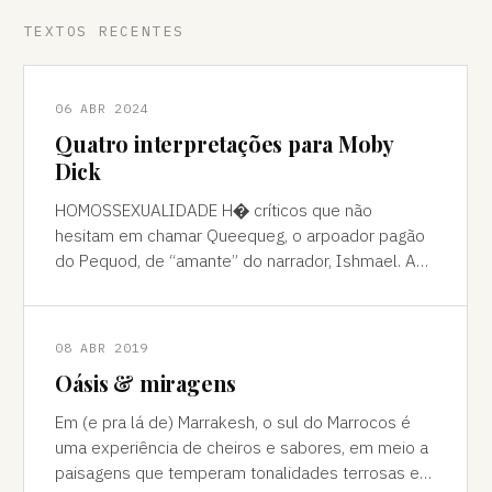
TEXTOS RECENTES
06 ABR 2024
Quatro interpretações para Moby
Dick
HOMOSSEXUALIDADE H� críticos que não
hesitam em chamar Queequeg, o arpoador pagão
do Pequod, de “amante” do narrador, Ishmael. A
interpretação pode ser contestada, mas é
compreens
08 ABR 2019
Oásis & miragens
Em (e pra lá de) Marrakesh, o sul do Marrocos é
uma experiência de cheiros e sabores, em meio a
paisagens que temperam tonalidades terrosas e