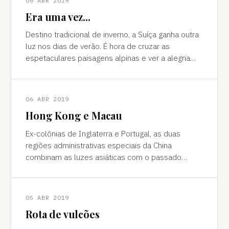
06 ABR 2019
Era uma vez...
Destino tradicional de inverno, a Suíça ganha outra
luz nos dias de verão. É hora de cruzar as
espetaculares paisagens alpinas e ver a alegria
das cidades, os campos verdes e os im
06 ABR 2019
Hong Kong e Macau
Ex-colônias de Inglaterra e Portugal, as duas
regiões administrativas especiais da China
combinam as luzes asiáticas com o passado
europeu Da janela vê-se a sombra do avião contor
05 ABR 2019
Rota de vulcões