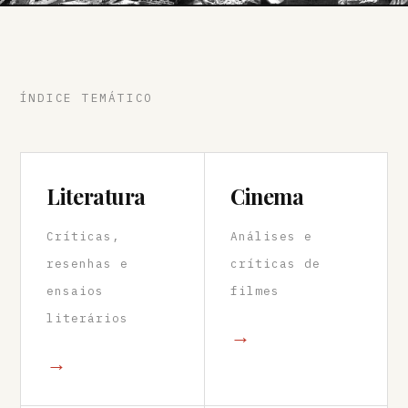
ÍNDICE TEMÁTICO
Literatura
Cinema
Críticas,
Análises e
resenhas e
críticas de
ensaios
filmes
literários
→
→