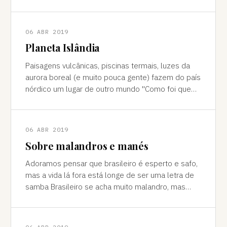
cores vivas, fertilidade e deserto) P
06 ABR 2019
Planeta Islândia
Paisagens vulcânicas, piscinas termais, luzes da
aurora boreal (e muito pouca gente) fazem do país
nórdico um lugar de outro mundo "Como foi que
você teve essa ideia de ir para a…
06 ABR 2019
Sobre malandros e manés
Adoramos pensar que brasileiro é esperto e safo,
mas a vida lá fora está longe de ser uma letra de
samba Brasileiro se acha muito malandro, mas
viajar mostra às vezes que a vida l