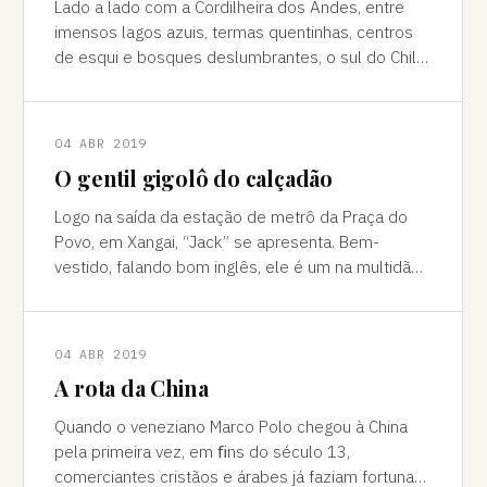
Lado a lado com a Cordilheira dos Andes, entre
imensos lagos azuis, termas quentinhas, centros
de esqui e bosques deslumbrantes, o sul do Chile
é pura força da natureza "Ao pé do
04 ABR 2019
O gentil gigolô do calçadão
Logo na saída da estação de metrô da Praça do
Povo, em Xangai, “Jack” se apresenta. Bem-
vestido, falando bom inglês, ele é um na multidão
de pessoas que abordam turistas na agitada
04 ABR 2019
A rota da China
Quando o veneziano Marco Polo chegou à China
pela primeira vez, em ﬁns do século 13,
comerciantes cristãos e árabes já faziam fortuna