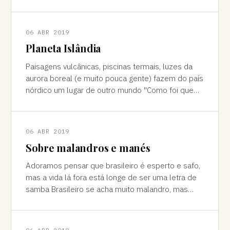
cores vivas, fertilidade e deserto) P
06 ABR 2019
Planeta Islândia
Paisagens vulcânicas, piscinas termais, luzes da
aurora boreal (e muito pouca gente) fazem do país
nórdico um lugar de outro mundo "Como foi que
você teve essa ideia de ir para a…
06 ABR 2019
Sobre malandros e manés
Adoramos pensar que brasileiro é esperto e safo,
mas a vida lá fora está longe de ser uma letra de
samba Brasileiro se acha muito malandro, mas
viajar mostra às vezes que a vida l