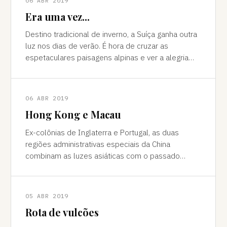
06 ABR 2019
Era uma vez...
Destino tradicional de inverno, a Suíça ganha outra
luz nos dias de verão. É hora de cruzar as
espetaculares paisagens alpinas e ver a alegria
das cidades, os campos verdes e os im
06 ABR 2019
Hong Kong e Macau
Ex-colônias de Inglaterra e Portugal, as duas
regiões administrativas especiais da China
combinam as luzes asiáticas com o passado
europeu Da janela vê-se a sombra do avião contor
05 ABR 2019
Rota de vulcões