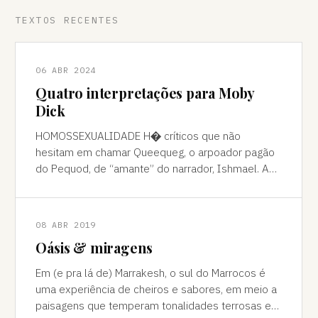
TEXTOS RECENTES
06 ABR 2024
Quatro interpretações para Moby
Dick
HOMOSSEXUALIDADE H� críticos que não
hesitam em chamar Queequeg, o arpoador pagão
do Pequod, de “amante” do narrador, Ishmael. A
interpretação pode ser contestada, mas é
compreens
08 ABR 2019
Oásis & miragens
Em (e pra lá de) Marrakesh, o sul do Marrocos é
uma experiência de cheiros e sabores, em meio a
paisagens que temperam tonalidades terrosas e