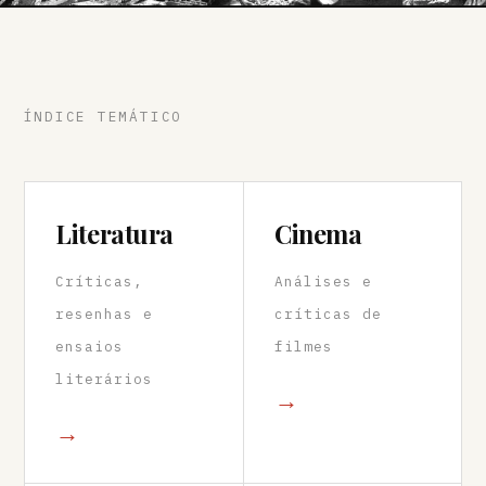
ÍNDICE TEMÁTICO
Literatura
Cinema
Críticas,
Análises e
resenhas e
críticas de
ensaios
filmes
literários
→
→