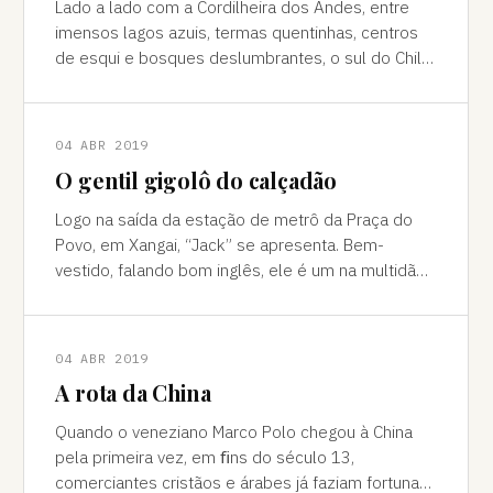
Lado a lado com a Cordilheira dos Andes, entre
imensos lagos azuis, termas quentinhas, centros
de esqui e bosques deslumbrantes, o sul do Chile
é pura força da natureza "Ao pé do
04 ABR 2019
O gentil gigolô do calçadão
Logo na saída da estação de metrô da Praça do
Povo, em Xangai, “Jack” se apresenta. Bem-
vestido, falando bom inglês, ele é um na multidão
de pessoas que abordam turistas na agitada
04 ABR 2019
A rota da China
Quando o veneziano Marco Polo chegou à China
pela primeira vez, em ﬁns do século 13,
comerciantes cristãos e árabes já faziam fortuna