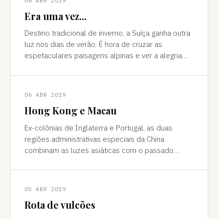
06 ABR 2019
Era uma vez...
Destino tradicional de inverno, a Suíça ganha outra
luz nos dias de verão. É hora de cruzar as
espetaculares paisagens alpinas e ver a alegria
das cidades, os campos verdes e os im
06 ABR 2019
Hong Kong e Macau
Ex-colônias de Inglaterra e Portugal, as duas
regiões administrativas especiais da China
combinam as luzes asiáticas com o passado
europeu Da janela vê-se a sombra do avião contor
05 ABR 2019
Rota de vulcões