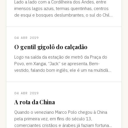
Lado a lado com a Cordilheira dos Andes, entre
imensos lagos azuis, termas quentinhas, centros
de esqui e bosques deslumbrantes, o sul do Chile
é pura força da natureza "Ao pé do
04 ABR 2019
O gentil gigolô do calçadão
Logo na saída da estação de metrô da Praça do
Povo, em Xangai, “Jack” se apresenta. Bem-
vestido, falando bom inglês, ele é um na multidão
de pessoas que abordam turistas na agitada
04 ABR 2019
A rota da China
Quando o veneziano Marco Polo chegou à China
pela primeira vez, em ﬁns do século 13,
comerciantes cristãos e árabes já faziam fortuna