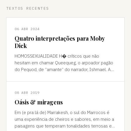
TEXTOS RECENTES
06 ABR 2024
Quatro interpretações para Moby
Dick
HOMOSSEXUALIDADE H� críticos que não
hesitam em chamar Queequeg, o arpoador pagão
do Pequod, de “amante” do narrador, Ishmael. A
interpretação pode ser contestada, mas é
compreens
08 ABR 2019
Oásis & miragens
Em (e pra lá de) Marrakesh, o sul do Marrocos é
uma experiência de cheiros e sabores, em meio a
paisagens que temperam tonalidades terrosas e