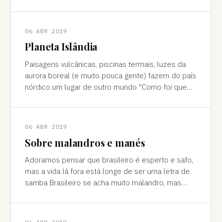
cores vivas, fertilidade e deserto) P
06 ABR 2019
Planeta Islândia
Paisagens vulcânicas, piscinas termais, luzes da
aurora boreal (e muito pouca gente) fazem do país
nórdico um lugar de outro mundo "Como foi que
você teve essa ideia de ir para a…
06 ABR 2019
Sobre malandros e manés
Adoramos pensar que brasileiro é esperto e safo,
mas a vida lá fora está longe de ser uma letra de
samba Brasileiro se acha muito malandro, mas
viajar mostra às vezes que a vida l