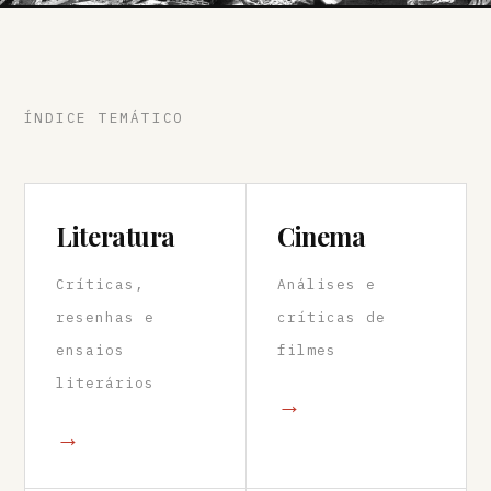
ÍNDICE TEMÁTICO
Literatura
Cinema
Críticas,
Análises e
resenhas e
críticas de
ensaios
filmes
literários
→
→