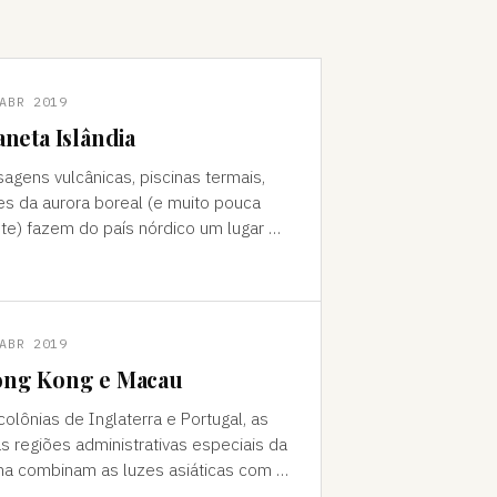
ABR 2019
aneta Islândia
sagens vulcânicas, piscinas termais,
es da aurora boreal (e muito pouca
te) fazem do país nórdico um lugar de
do "Como foi que você teve
a ideia de ir para a…
ABR 2019
ng Kong e Macau
colônias de Inglaterra e Portugal, as
s regiões administrativas especiais da
na combinam as luzes asiáticas com o
o europeu Da janela vê-se a