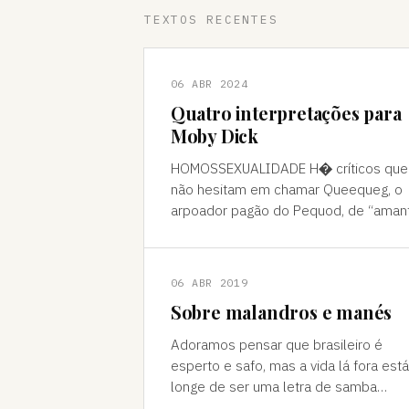
TEXTOS RECENTES
06 ABR 2024
Quatro interpretações para
Moby Dick
HOMOSSEXUALIDADE H� críticos que
não hesitam em chamar Queequeg, o
arpoador pagão do Pequod, de “aman
do narrador, Ishmael. A interpretação
pode ser contestada, mas é compree
06 ABR 2019
Sobre malandros e manés
Adoramos pensar que brasileiro é
esperto e safo, mas a vida lá fora está
longe de ser uma letra de samba
Brasileiro se acha muito malandro, ma