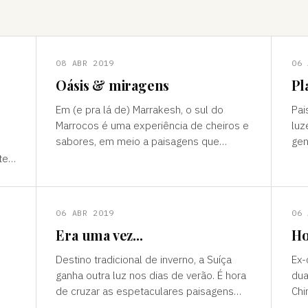
08 ABR 2019
06 
Oásis & miragens
Pl
Em (e pra lá de) Marrakesh, o sul do
Pai
Marrocos é uma experiência de cheiros e
luz
sabores, em meio a paisagens que
gen
temperam tonalidades terrosas e cores
outro mun
te”
vivas, fertilidade e deserto) P
ess
ns
06 ABR 2019
06 
Era uma vez...
Ho
Destino tradicional de inverno, a Suíça
Ex-
ganha outra luz nos dias de verão. É hora
dua
de cruzar as espetaculares paisagens
Chi
s
alpinas e ver a alegria das cidades, os
passad