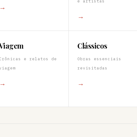
e artistas
→
→
Viagem
Clássicos
Crônicas e relatos de
Obras essenciais
viagem
revisitadas
→
→