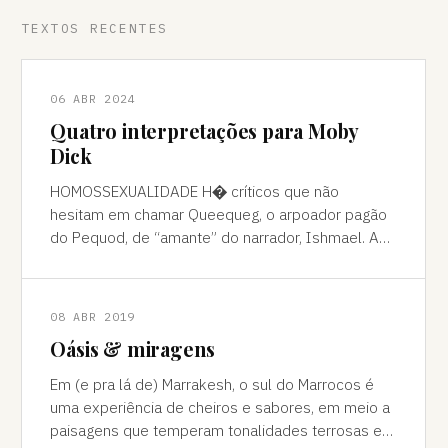
TEXTOS RECENTES
06 ABR 2024
Quatro interpretações para Moby
Dick
HOMOSSEXUALIDADE H� críticos que não
hesitam em chamar Queequeg, o arpoador pagão
do Pequod, de “amante” do narrador, Ishmael. A
interpretação pode ser contestada, mas é
compreens
08 ABR 2019
Oásis & miragens
Em (e pra lá de) Marrakesh, o sul do Marrocos é
uma experiência de cheiros e sabores, em meio a
paisagens que temperam tonalidades terrosas e