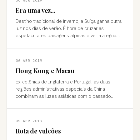
06 ABR 2019
Era uma vez...
Destino tradicional de inverno, a Suíça ganha outra
luz nos dias de verão. É hora de cruzar as
espetaculares paisagens alpinas e ver a alegria
das cidades, os campos verdes e os im
06 ABR 2019
Hong Kong e Macau
Ex-colônias de Inglaterra e Portugal, as duas
regiões administrativas especiais da China
combinam as luzes asiáticas com o passado
europeu Da janela vê-se a sombra do avião contor
05 ABR 2019
Rota de vulcões