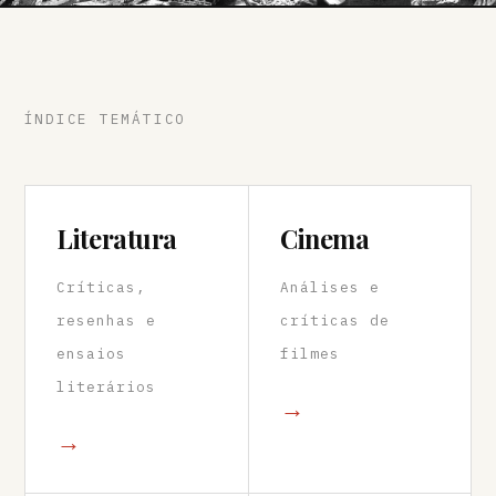
ÍNDICE TEMÁTICO
Literatura
Cinema
Críticas,
Análises e
resenhas e
críticas de
ensaios
filmes
literários
→
→