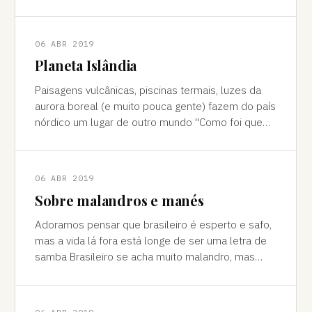
cores vivas, fertilidade e deserto) P
06 ABR 2019
Planeta Islândia
Paisagens vulcânicas, piscinas termais, luzes da
aurora boreal (e muito pouca gente) fazem do país
nórdico um lugar de outro mundo "Como foi que
você teve essa ideia de ir para a…
06 ABR 2019
Sobre malandros e manés
Adoramos pensar que brasileiro é esperto e safo,
mas a vida lá fora está longe de ser uma letra de
samba Brasileiro se acha muito malandro, mas
viajar mostra às vezes que a vida l