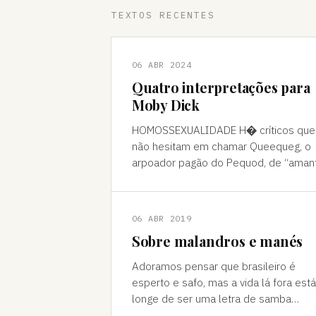
TEXTOS RECENTES
06 ABR 2024
Quatro interpretações para
Moby Dick
HOMOSSEXUALIDADE H� críticos que
não hesitam em chamar Queequeg, o
arpoador pagão do Pequod, de “aman
do narrador, Ishmael. A interpretação
pode ser contestada, mas é compree
06 ABR 2019
Sobre malandros e manés
Adoramos pensar que brasileiro é
esperto e safo, mas a vida lá fora está
longe de ser uma letra de samba
Brasileiro se acha muito malandro, ma