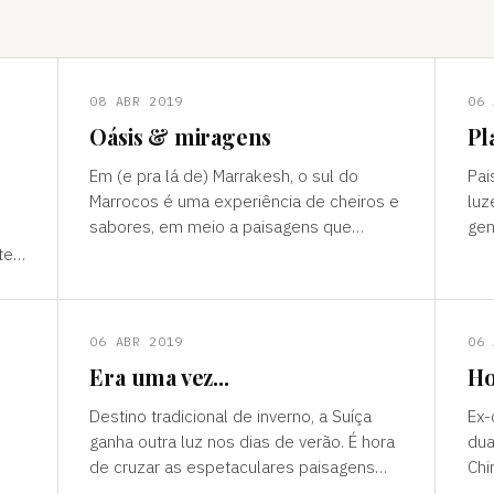
08 ABR 2019
06 
Oásis & miragens
Pl
Em (e pra lá de) Marrakesh, o sul do
Pai
Marrocos é uma experiência de cheiros e
luz
sabores, em meio a paisagens que
gen
temperam tonalidades terrosas e cores
outro mun
te”
vivas, fertilidade e deserto) P
ess
ns
06 ABR 2019
06 
Era uma vez...
Ho
Destino tradicional de inverno, a Suíça
Ex-
ganha outra luz nos dias de verão. É hora
dua
de cruzar as espetaculares paisagens
Chi
s
alpinas e ver a alegria das cidades, os
passad