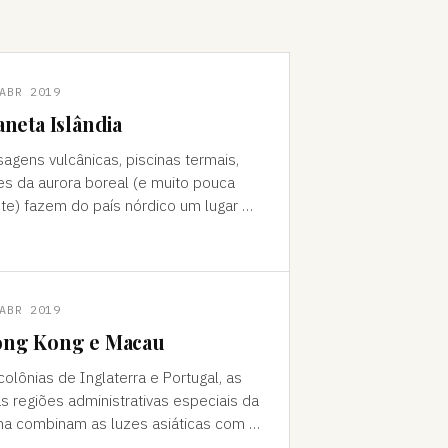
ABR 2019
aneta Islândia
sagens vulcânicas, piscinas termais,
es da aurora boreal (e muito pouca
te) fazem do país nórdico um lugar de
do "Como foi que você teve
a ideia de ir para a…
ABR 2019
ng Kong e Macau
colônias de Inglaterra e Portugal, as
s regiões administrativas especiais da
na combinam as luzes asiáticas com o
o europeu Da janela vê-se a