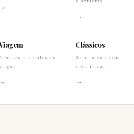
e artistas
→
→
Viagem
Clássicos
Crônicas e relatos de
Obras essenciais
viagem
revisitadas
→
→