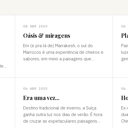
08 ABR 2019
06 
Oásis & miragens
Pl
Em (e pra lá de) Marrakesh, o sul do
Pai
Marrocos é uma experiência de cheiros e
luz
sabores, em meio a paisagens que
gen
temperam tonalidades terrosas e cores
outro mun
te”
vivas, fertilidade e deserto) P
ess
ns
06 ABR 2019
06 
Era uma vez...
Ho
Destino tradicional de inverno, a Suíça
Ex-
ganha outra luz nos dias de verão. É hora
dua
de cruzar as espetaculares paisagens
Chi
s
alpinas e ver a alegria das cidades, os
passad