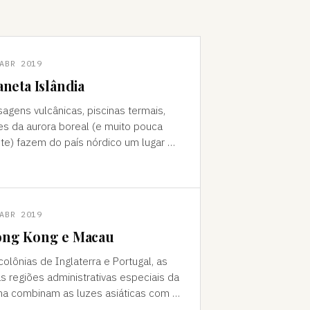
ABR 2019
aneta Islândia
sagens vulcânicas, piscinas termais,
es da aurora boreal (e muito pouca
te) fazem do país nórdico um lugar de
do "Como foi que você teve
a ideia de ir para a…
ABR 2019
ng Kong e Macau
colônias de Inglaterra e Portugal, as
s regiões administrativas especiais da
na combinam as luzes asiáticas com o
o europeu Da janela vê-se a