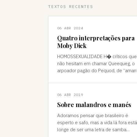
TEXTOS RECENTES
06 ABR 2024
Quatro interpretações para
Moby Dick
HOMOSSEXUALIDADE H� críticos que
não hesitam em chamar Queequeg, o
arpoador pagão do Pequod, de “aman
do narrador, Ishmael. A interpretação
pode ser contestada, mas é compree
06 ABR 2019
Sobre malandros e manés
Adoramos pensar que brasileiro é
esperto e safo, mas a vida lá fora está
longe de ser uma letra de samba
Brasileiro se acha muito malandro, ma