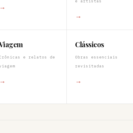
e artistas
→
→
Viagem
Clássicos
Crônicas e relatos de
Obras essenciais
viagem
revisitadas
→
→