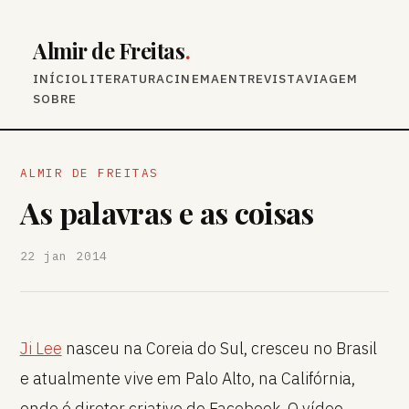
Almir de Freitas
.
INÍCIO
LITERATURA
CINEMA
ENTREVISTA
VIAGEM
SOBRE
ALMIR DE FREITAS
As palavras e as coisas
22 jan 2014
Ji Lee
nasceu na Coreia do Sul, cresceu no Brasil
e atualmente vive em Palo Alto, na Califórnia,
onde é diretor criativo do Facebook. O vídeo