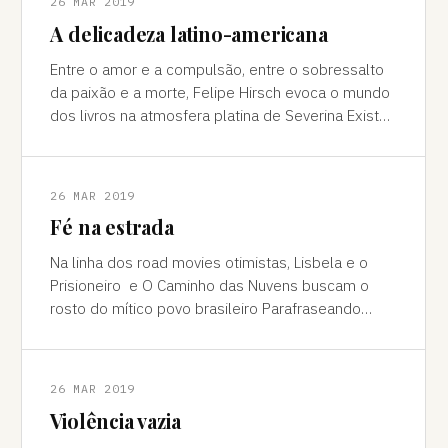
26 MAR 2019
A delicadeza latino-americana
Entre o amor e a compulsão, entre o sobressalto
da paixão e a morte, Felipe Hirsch evoca o mundo
dos livros na atmosfera platina de Severina Existe
algo de fascinante na ideia d
26 MAR 2019
Fé na estrada
Na linha dos road movies otimistas, Lisbela e o
Prisioneiro e O Caminho das Nuvens buscam o
rosto do mítico povo brasileiro Parafraseando
Umberto Eco, o fato de não podermos e
26 MAR 2019
Violência vazia