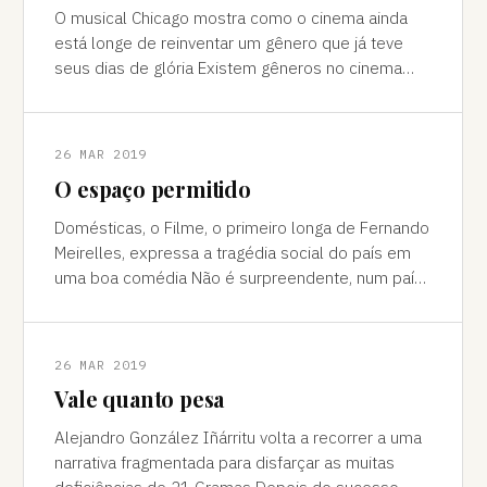
O musical Chicago mostra como o cinema ainda
está longe de reinventar um gênero que já teve
seus dias de glória Existem gêneros no cinema
que, por mais populares que tenham sido
26 MAR 2019
O espaço permitido
Domésticas, o Filme, o primeiro longa de Fernando
Meirelles, expressa a tragédia social do país em
uma boa comédia Não é surpreendente, num país
como o Brasil, que se tenha cria
26 MAR 2019
Vale quanto pesa
Alejandro González Iñárritu volta a recorrer a uma
narrativa fragmentada para disfarçar as muitas