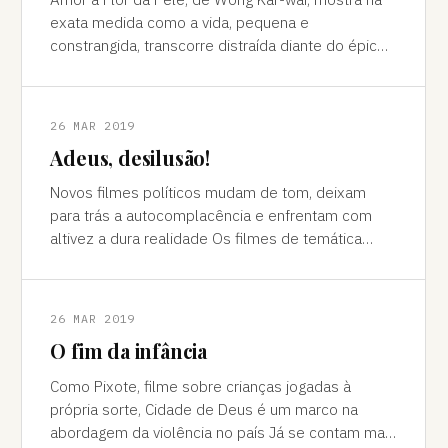
exata medida como a vida, pequena e
constrangida, transcorre distraída diante do épico
Situações extremas como revoluções e amore
26 MAR 2019
Adeus, desilusão!
Novos filmes políticos mudam de tom, deixam
para trás a autocomplacência e enfrentam com
altivez a dura realidade Os filmes de temática
política sempre existiram, e é quase cert
26 MAR 2019
O fim da infância
Como Pixote, filme sobre crianças jogadas à
própria sorte, Cidade de Deus é um marco na
abordagem da violência no país Já se contam mais