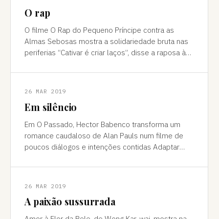
O rap
O filme O Rap do Pequeno Príncipe contra as
Almas Sebosas mostra a solidariedade bruta nas
periferias “Cativar é criar laços”, disse a raposa à
criança famosa de Saint-Exupéry.
26 MAR 2019
Em silêncio
Em O Passado, Hector Babenco transforma um
romance caudaloso de Alan Pauls num filme de
poucos diálogos e intenções contidas Adaptar
livros para o cinema é, quase sempre, uma ta
26 MAR 2019
A paixão sussurrada
Amor à Flor da Pele, de Wong Kar-wai, mostra na