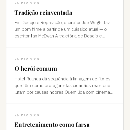
26 MAR 2019
Tradição reinventada
Em Desejo e Reparação, o diretor Joe Wright faz
um bom filme a partir de um clássico atual — o
escritor Ian McEwan A trajetória de Desejo e
Reparação em festivais impressiona: s
26 MAR 2019
O herói comum
Hotel Ruanda dá sequência à linhagem de filmes
que têm como protagonistas cidadãos reais que
lutam por causas nobres Quem lida com cinema
costuma saber o que o público quer, e a
26 MAR 2019
Entretenimento como farsa