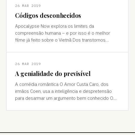
26 MAR 2019
Códigos desconhecidos
Apocalypse Now explora os limites da
compreensão humana – e por isso é o melhor
filme já feito sobre o Vietnã Dos transtornos
causados pela guerrilha filipina até o infarto de M
26 MAR 2019
A genialidade do previsível
A comédia romântica O Amor Custa Caro, dos
irmãos Coen, usa a inteligência e despretensão
para desarmar um argumento bem conhecido O
que acontece numa comédia romântica quando