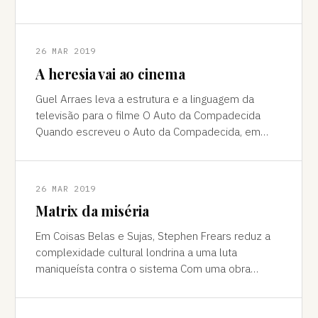
em seu bunker na chancelari
26 MAR 2019
A heresia vai ao cinema
Guel Arraes leva a estrutura e a linguagem da
televisão para o filme O Auto da Compadecida
Quando escreveu o Auto da Compadecida, em
1955, Ariano Suassuna concebeu uma montagem
26 MAR 2019
Matrix da miséria
Em Coisas Belas e Sujas, Stephen Frears reduz a
complexidade cultural londrina a uma luta
maniqueísta contra o sistema Com uma obra
respeitável, que reúne desde filmes bastante