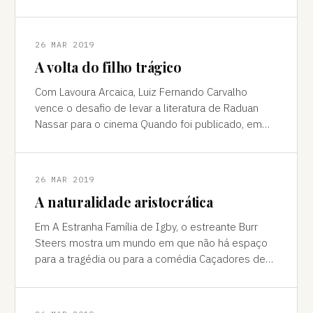
de 20 anos desde que Hector Babenco foca
26 MAR 2019
A volta do filho trágico
Com Lavoura Arcaica, Luiz Fernando Carvalho
vence o desafio de levar a literatura de Raduan
Nassar para o cinema Quando foi publicado, em
1975, Lavoura Arcaica provocou um impac
26 MAR 2019
A naturalidade aristocrática
Em A Estranha Família de Igby, o estreante Burr
Steers mostra um mundo em que não há espaço
para a tragédia ou para a comédia Caçadores de
empatias – aqueles que só acham que a