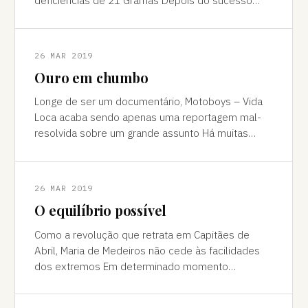
deficiências de 21 Gramas Depois do sucesso
de Amores Perros (2000), o diretor
26 MAR 2019
Ouro em chumbo
Longe de ser um documentário, Motoboys – Vida
Loca acaba sendo apenas uma reportagem mal-
resolvida sobre um grande assunto Há muitas
coisas que distinguem um documentário de uma
26 MAR 2019
O equilíbrio possível
Como a revolução que retrata em Capitães de
Abril, Maria de Medeiros não cede às facilidades
dos extremos Em determinado momento
de Capitães de Abril, dois soldados amotinados