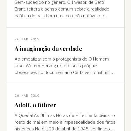
Bem-sucedido no gênero, O Invasor, de Beto
Brant, reitera o senso comum sobre a realidade
caótica do país Com uma coleção notável de
prêmios por onde passou, inclusive o de Melh
26 MAR 2019
A imaginação da verdade
Ao empatizar com o protagonista de O Homem
Urso, Werner Herzog reflete suas próprias
obsessões no documentário Certa vez, qual um
Carlitos no filme Em Busca do Ouro, o cineasta
26 MAR 2019
Adolf, o führer
A Queda! As Últimas Horas de Hitler tenta divisar o
rosto do mal em meio à impessoalidade dos fatos
históricos No dia 20 de abril de 1945, confinado