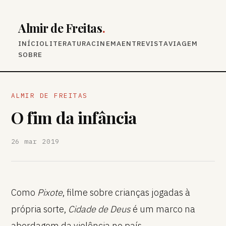
Almir de Freitas
.
INÍCIO
LITERATURA
CINEMA
ENTREVISTA
VIAGEM
SOBRE
ALMIR DE FREITAS
O fim da infância
26 mar 2019
Como
Pixote
, filme sobre crianças jogadas à
própria sorte,
Cidade de Deus
é um marco na
abordagem da violência no país