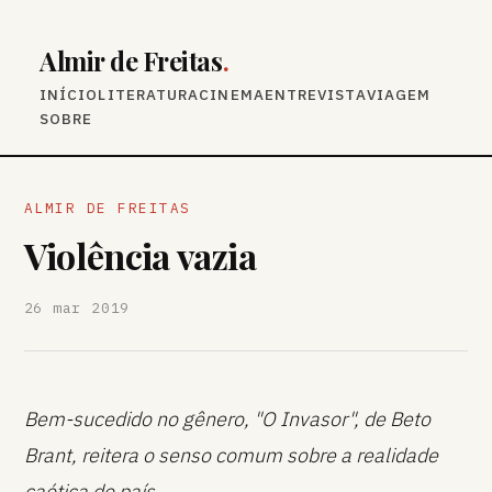
Almir de Freitas
.
INÍCIO
LITERATURA
CINEMA
ENTREVISTA
VIAGEM
SOBRE
ALMIR DE FREITAS
Violência vazia
26 mar 2019
Bem-sucedido no gênero, "O Invasor", de Beto
Brant, reitera o senso comum sobre a realidade
caótica do país