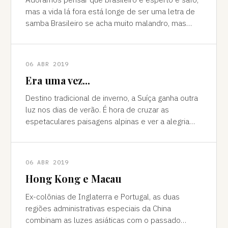
mas a vida lá fora está longe de ser uma letra de
samba Brasileiro se acha muito malandro, mas
viajar mostra às vezes que a vida l
06 ABR 2019
Era uma vez...
Destino tradicional de inverno, a Suíça ganha outra
luz nos dias de verão. É hora de cruzar as
espetaculares paisagens alpinas e ver a alegria
das cidades, os campos verdes e os im
06 ABR 2019
Hong Kong e Macau
Ex-colônias de Inglaterra e Portugal, as duas
regiões administrativas especiais da China
combinam as luzes asiáticas com o passado