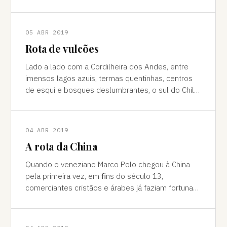
europeu Da janela vê-se a sombra do avião contor
05 ABR 2019
Rota de vulcões
Lado a lado com a Cordilheira dos Andes, entre
imensos lagos azuis, termas quentinhas, centros
de esqui e bosques deslumbrantes, o sul do Chile
é pura força da natureza "Ao pé do
04 ABR 2019
A rota da China
Quando o veneziano Marco Polo chegou à China
pela primeira vez, em ﬁns do século 13,
comerciantes cristãos e árabes já faziam fortuna
na Rota da Seda, que desde muito tempo ligava