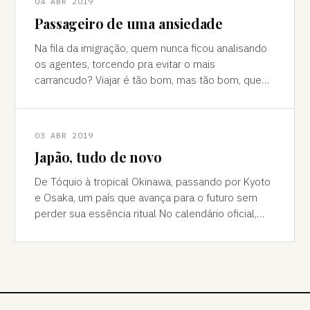
04 ABR 2019
Passageiro de uma ansiedade
Na fila da imigração, quem nunca ficou analisando
os agentes, torcendo pra evitar o mais
carrancudo? Viajar é tão bom, mas tão bom, que
nos sujeitamos a descer ao círculo do infer
03 ABR 2019
Japão, tudo de novo
De Tóquio à tropical Okinawa, passando por Kyoto
e Osaka, um país que avança para o futuro sem
perder sua essência ritual No calendário oficial,
2018 já avança para o fim do prime