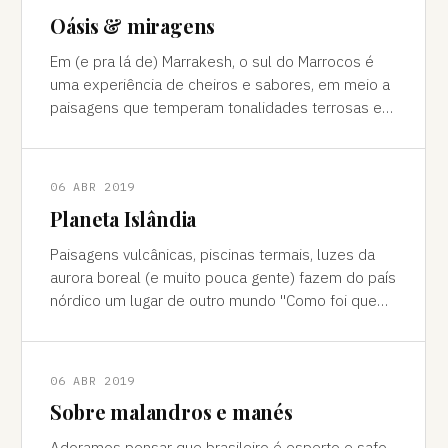
Oásis & miragens
Em (e pra lá de) Marrakesh, o sul do Marrocos é
uma experiência de cheiros e sabores, em meio a
paisagens que temperam tonalidades terrosas e
cores vivas, fertilidade e deserto) P
06 ABR 2019
Planeta Islândia
Paisagens vulcânicas, piscinas termais, luzes da
aurora boreal (e muito pouca gente) fazem do país
nórdico um lugar de outro mundo "Como foi que
você teve essa ideia de ir para a…
06 ABR 2019
Sobre malandros e manés
Adoramos pensar que brasileiro é esperto e safo,