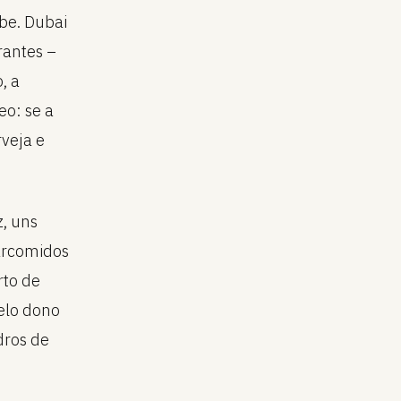
be. Dubai
rantes –
, a
eo: se a
rveja e
, uns
arcomidos
rto de
elo dono
dros de