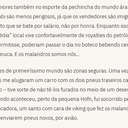
niores também no esporte da pechincha do mundo ára
bi são menos perigosos, já que os vendedores são imig
to que se bate por salário, não por honra. Enquanto isso
édia” local vive confortavelmente de royalties do petról
permitisse, poderiam passar o dia no boteco bebendo ce
inuca. E os malandros somos nós...
s de primeiríssimo mundo são zonas seguras. Uma vez
s me alugaram um carro com os dois pneus traseiros c
o – tive sorte de não tê-los furados no meio de um dese
ndo aconteceu, perto da pequena Höfn, fui socorrido p
cadora, um santo com cara de viking que fez os malan
 enviarem pneus novos, por avião.