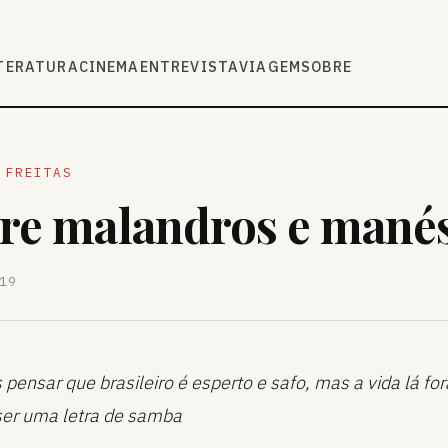
TERATURA
CINEMA
ENTREVISTA
VIAGEM
SOBRE
 FREITAS
re malandros e mané
19
ensar que brasileiro é esperto e safo, mas a vida lá for
ser uma letra de samba