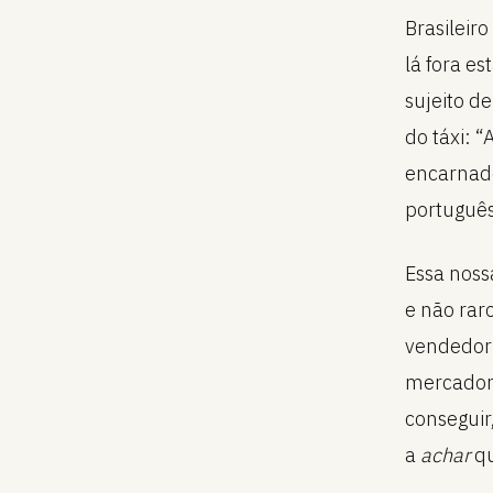
Brasileir
lá fora e
sujeito d
do táxi: 
encarnad
português
Essa noss
e não rar
vendedor 
mercadori
conseguir
a
achar
qu