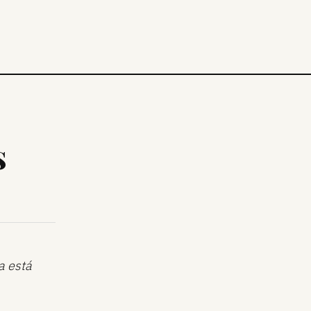
s
a está