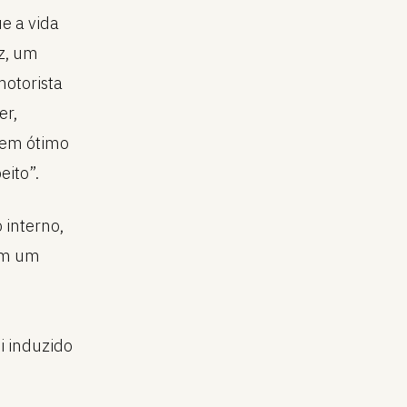
e a vida
ez, um
motorista
er,
 em ótimo
eito”.
 interno,
com um
i induzido