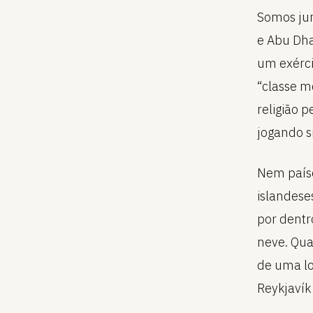
Somos ju
e Abu Dha
um exérci
“classe m
religião 
jogando s
Nem paíse
islandese
por dentr
neve. Qua
de uma lo
Reykjavík