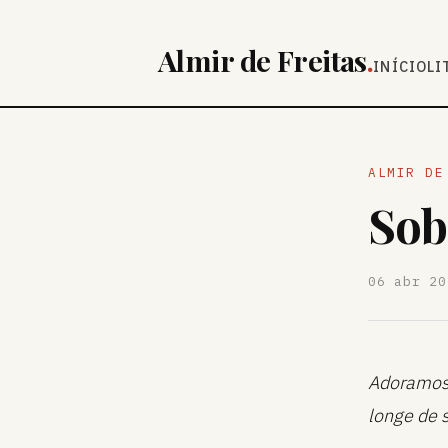
Almir de Freitas
.
INÍCIO
LI
ALMIR DE
Sob
06 abr 20
Adoramos p
longe de 