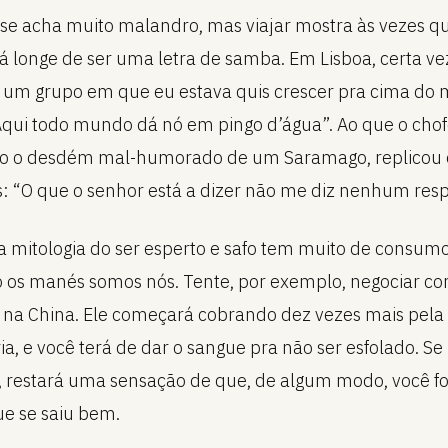
o se acha muito malandro, mas viajar mostra às vezes qu
stá longe de ser uma letra de samba. Em Lisboa, certa v
e um grupo em que eu estava quis crescer pra cima do 
“Aqui todo mundo dá nó em pingo d’água”. Ao que o chof
o o desdém mal-humorado de um Saramago, replicou
: “O que o senhor está a dizer não me diz nenhum resp
a mitologia do ser esperto e safo tem muito de consumo
o os manés somos nós. Tente, por exemplo, negociar 
na China. Ele começará cobrando dez vezes mais pela
a, e você terá de dar o sangue pra não ser esfolado. Se
, restará uma sensação de que, de algum modo, você fo
e se saiu bem.