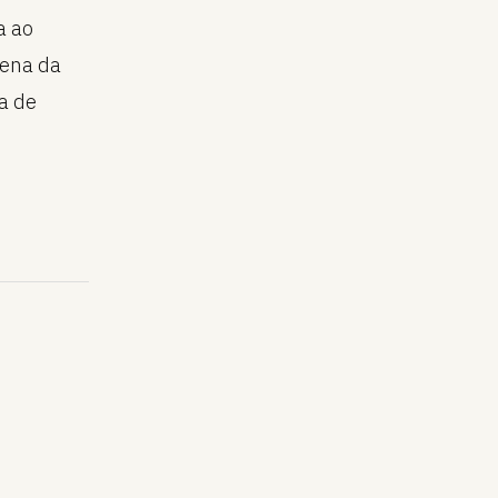
a ao
cena da
a de