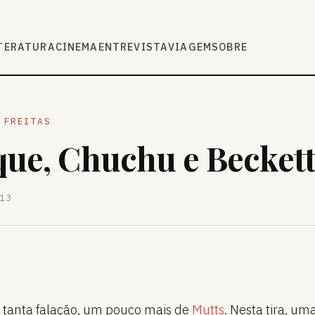
TERATURA
CINEMA
ENTREVISTA
VIAGEM
SOBRE
 FREITAS
ue, Chuchu e Becket
13
 tanta falação, um pouco mais de
Mutts
. Nesta tira, um