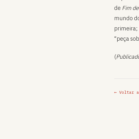
de
Fim de
mundo dos
primeira;
“peça sob
(
Publicad
← Voltar a