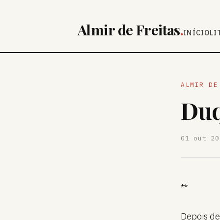
Almir de Freitas
.
INÍCIO
LI
ALMIR DE
Duq
01 out 20
**
Depois de