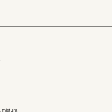
t
a mistura