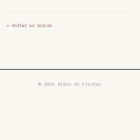
← Voltar ao início
©
2026
Almir de Freitas