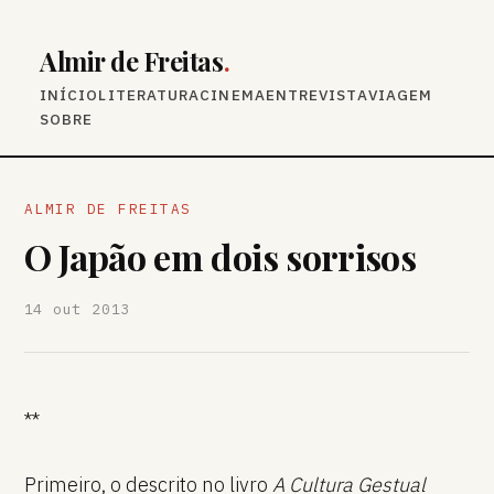
Almir de Freitas
.
INÍCIO
LITERATURA
CINEMA
ENTREVISTA
VIAGEM
SOBRE
ALMIR DE FREITAS
O Japão em dois sorrisos
14 out 2013
**
Primeiro, o descrito no livro
A Cultura Gestual