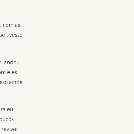
u com as
ue tivesse
o, andou
om eles
sso ainda
ara eu
poucos
 reviver