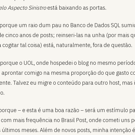
lo Aspecto Sinistro
está baixando as portas.
, porque um raio dum pau no Banco de Dados SQL sumi
e cinco anos de posts; reinseri-las na unha (por mais q
cogitar tal coisa) está, naturalmente, fora de questão.
porque o UOL, onde hospedei o blog no mesmo períod
 aprontar comigo na mesma proporção do que gasto c
te. Talvez eu migre o conteúdo para outro host, mas i
o.
 porque – e esta é uma boa razão – será um estímulo p
 com mais frequência no Brasil Post, onde cometi uns 
s últimos meses. Além de novos posts, minha intenção é