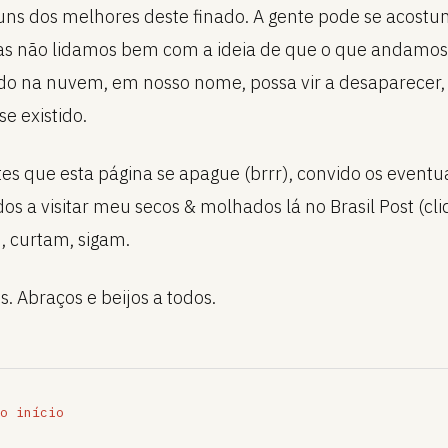
guns dos melhores deste finado. A gente pode se acost
as não lidamos bem com a ideia de que o que andamos
o na nuvem, em nosso nome, possa vir a desaparecer,
e existido.
tes que esta página se apague (brrr), convido os eventu
os a visitar meu secos & molhados lá no Brasil Post (cli
, curtam, sigam.
. Abraços e beijos a todos.
o início