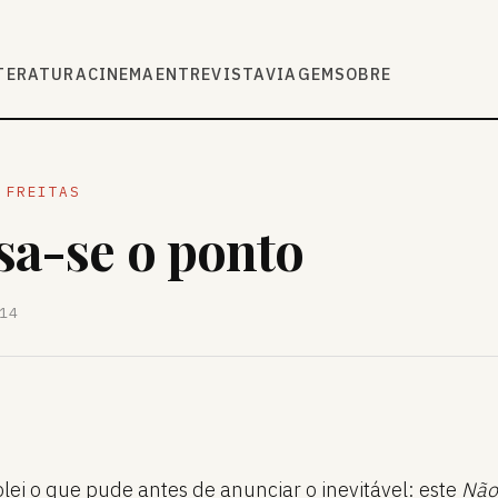
TERATURA
CINEMA
ENTREVISTA
VIAGEM
SOBRE
 FREITAS
sa-se o ponto
14
lei o que pude antes de anunciar o inevitável: este
Não