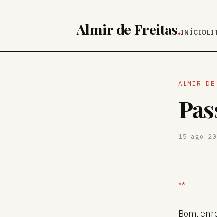
Almir de Freitas
.
INÍCIO
LI
ALMIR DE
Pas
15 ago 20
**
Bom, enro