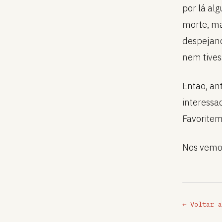
por lá al
morte, m
despejand
nem tivess
Então, an
interessad
Favoritem
Nos vemos
← Voltar a