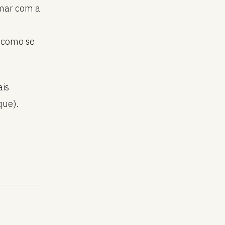
umar com a
 como se
ais
que).