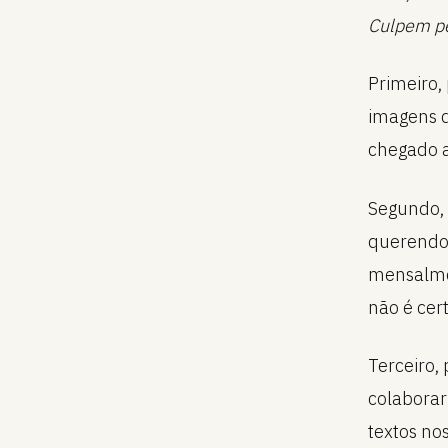
Culpem pe
Primeiro
imagens d
chegado a 
Segundo, 
querendo
mensalmen
não é cert
Terceiro,
colaborar
textos no