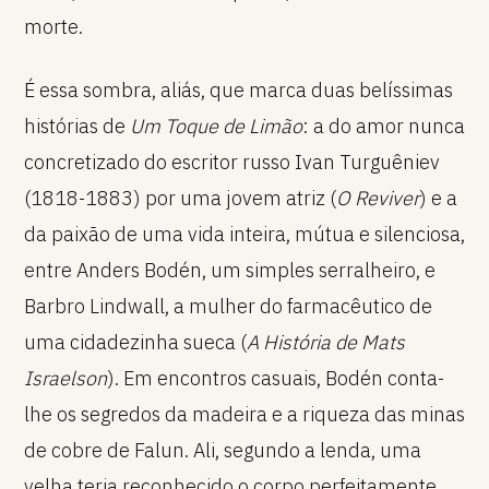
morte.
É essa sombra, aliás, que marca duas belíssimas
histórias de
Um Toque de Limão
: a do amor nunca
concretizado do escritor russo Ivan Turguêniev
(1818-1883) por uma jovem atriz (
O Reviver
) e a
da paixão de uma vida inteira, mútua e silenciosa,
entre Anders Bodén, um simples serralheiro, e
Barbro Lindwall, a mulher do farmacêutico de
uma cidadezinha sueca (
A História de Mats
Israelson
). Em encontros casuais, Bodén conta-
lhe os segredos da madeira e a riqueza das minas
de cobre de Falun. Ali, segundo a lenda, uma
velha teria reconhecido o corpo perfeitamente