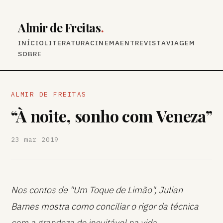
Almir de Freitas
.
INÍCIO
LITERATURA
CINEMA
ENTREVISTA
VIAGEM
SOBRE
ALMIR DE FREITAS
“À noite, sonho com Veneza”
23 mar 2019
Nos contos de "Um Toque de Limão", Julian
Barnes mostra como conciliar o rigor da técnica
com a grandeza do inevitável na vida